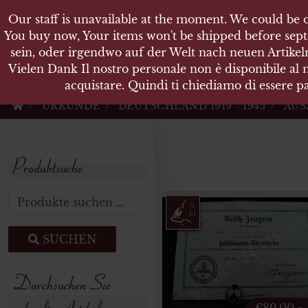
Our staff is unavailable at the moment. We could be o
KARL
You buy now, Your items won't be shipped before sept
sein, oder irgendwo auf der Welt nach neuen Artikeln
Vielen Dank Il nostro personale non è disponibile al
Militärische Antiquit
acquistare. Quindi ti chiediamo di essere pa
URKUNDE
DEUTSCHLAND 1919 - 1945
AUS
Produktsuche
Suchen nach:
SUCHEN
Durchsuchen Sie