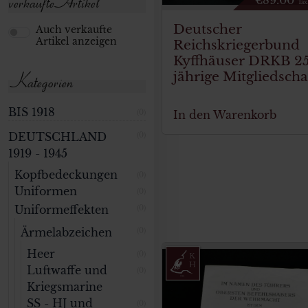
verkaufte Artikel
€
89.00
Tax
Deutscher
Auch verkaufte
Artikel anzeigen
Reichskriegerbund
Kyffhäuser DRKB 2
Kategorien
jährige Mitgliedscha
BIS 1918
In den Warenkorb
(0)
DEUTSCHLAND
(0)
1919 - 1945
Kopfbedeckungen
(0)
Uniformen
(0)
Uniformeffekten
(0)
Ärmelabzeichen
(0)
Heer
(0)
Luftwaffe und
(0)
Kriegsmarine
SS - HJ und
(0)