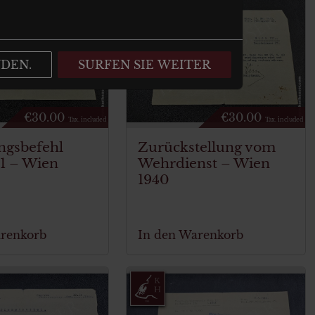
NDEN.
SURFEN SIE WEITER
€
30.00
€
30.00
Tax. included
Tax. included
ngsbefehl
Zurückstellung vom
41 – Wien
Wehrdienst – Wien
1940
arenkorb
In den Warenkorb