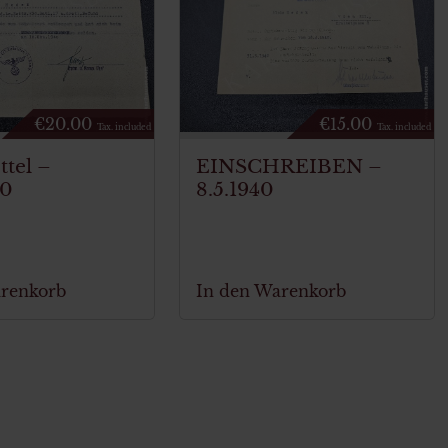
€
20.00
€
15.00
Tax. included
Tax. included
ttel –
EINSCHREIBEN –
40
8.5.1940
arenkorb
In den Warenkorb