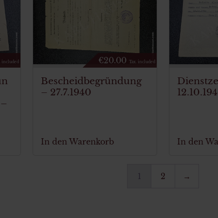
€
20.00
. included
Tax. included
un
Bescheidbegründung
Dienstze
– 27.7.1940
12.10.19
 –
In den Warenkorb
In den W
1
2
→