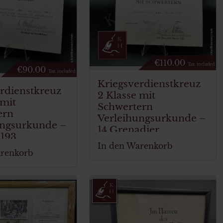
€
110.00
Tax. included
€
90.00
Tax. included
Kriegsverdienstkreuz
rdienstkreuz
2 Klasse mit
 mit
Schwertern
ern
Verleihungsurkunde –
ungsurkunde –
14 Grenadier
 193
Regiment 32
In den Warenkorb
arenkorb