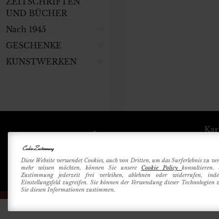
ZEITSCHRIFTEN
UND BÜCHER
Nach 1945
(0)
GESCHENKE
(0)
KUNSTWERKEN
(0)
Kar
Cookie-Zustimmung
Betri
Diese Website verwendet Cookies, auch von Dritten, um das Surferlebnis zu ve
mehr wissen möchten, können Sie unsere
Cookie Policy
konsultieren.
Zustimmung jederzeit frei verleihen, ablehnen oder widerrufen, in
Einstellungsfeld zugreifen. Sie können der Verwendung dieser Technologien
Sie diesen Informationen zustimmen.