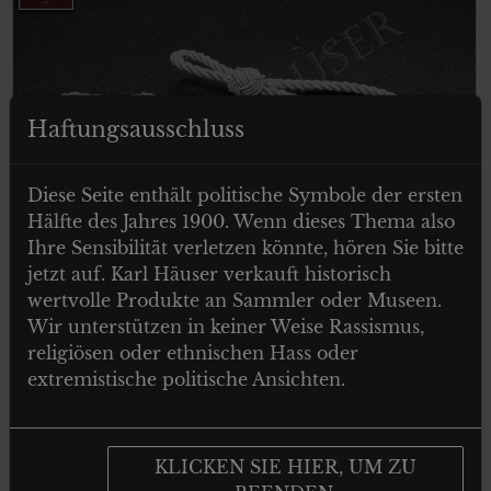
Haftungsausschluss
Diese Seite enthält politische Symbole der ersten
Hälfte des Jahres 1900. Wenn dieses Thema also
Ihre Sensibilität verletzen könnte, hören Sie bitte
€
29.00
Tax. included
jetzt auf. Karl Häuser verkauft historisch
wertvolle Produkte an Sammler oder Museen.
GERMAN ARMY VISOR CAP CORD –
Wir unterstützen in keiner Weise Rassismus,
Mützenkordel für die Schirmmütze
religiösen oder ethnischen Hass oder
extremistische politische Ansichten.
In den Warenkorb
KLICKEN SIE HIER, UM ZU