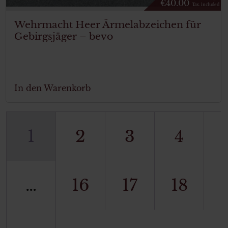
€
40.00
Tax. included
Wehrmacht Heer Ärmelabzeichen für
Gebirgsjäger – bevo
In den Warenkorb
1
2
3
4
…
16
17
18