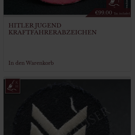
€
99.00
Tax. included
HITLER JUGEND
KRAFTFAHRERABZEICHEN
In den Warenkorb