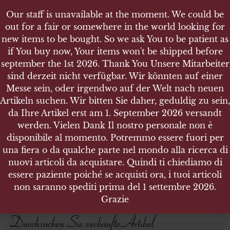
Our staff is unavailable at the moment. We could be
out for a fair or somewhere in the world looking for
new items to be bought. So we ask You to be patient as
if You buy now, Your items won't be shipped before
september the 1st 2026. Thank You Unsere Mitarbeiter
sind derzeit nicht verfügbar. Wir könnten auf einer
UNIFORMEFFEKTEN
Messe sein, oder irgendwo auf der Welt nach neuen
DEUTSCHLAND 1919 - 1945
UNIFORMEFFEKTEN
Artikeln suchen. Wir bitten Sie daher, geduldig zu sein,
da Ihre Artikel erst am 1. September 2026 versandt
werden. Vielen Dank Il nostro personale non è
Produktsuche
disponibile al momento. Potremmo essere fuori per
una fiera o da qualche parte nel mondo alla ricerca di
Suchen nach:
nuovi articoli da acquistare. Quindi ti chiediamo di
essere paziente poiché se acquisti ora, i tuoi articoli
non saranno spediti prima del 1 settembre 2026.
SUCHEN
Grazie
Durchsuchen Sie verkaufte Artikel