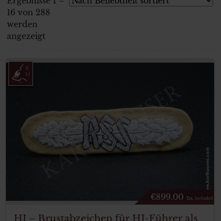
Ergebnisse 1 –
16 von 288
werden
angezeigt
€
899.00
Tax. included
HJ – Brustabzeichen für HJ-Führer als