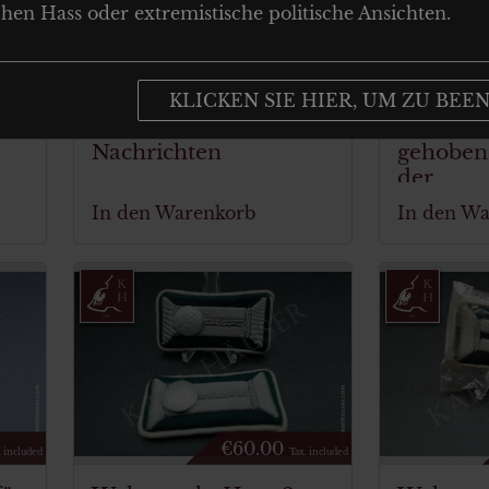
chen Hass oder extremistische politische Ansichten.
€
70.00
. included
Tax. included
ar
Wehrmacht Heer Paar
Wehrmac
Kragenspiegel für
Kragensp
KLICKEN SIE HIER, UM ZU BEE
re
Offiziere der
einen W
Nachrichten
gehobene
der
Wehrkre
In den Warenkorb
In den W
€
60.00
. included
Tax. included