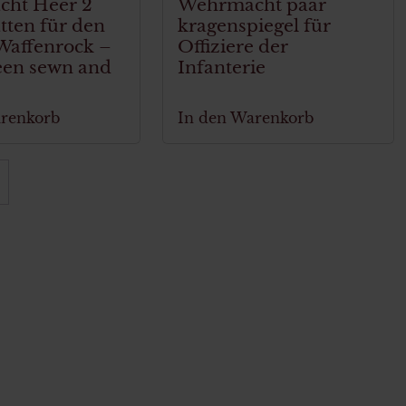
ht Heer 2
Wehrmacht paar
tten für den
kragenspiegel für
Waffenrock –
Offiziere der
een sewn and
Infanterie
arenkorb
In den Warenkorb