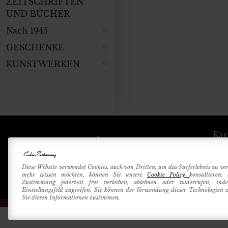
ZEITSCHRIFTEN
UND BÜCHER
Nach 1945
(0)
GESCHENKE
(0)
KUNSTWERKEN
(0)
Kar
Cookie-Zustimmung
Betri
Diese Website verwendet Cookies, auch von Dritten, um das Surferlebnis zu ve
mehr wissen möchten, können Sie unsere
Cookie Policy
konsultieren.
Zustimmung jederzeit frei verleihen, ablehnen oder widerrufen, in
Einstellungsfeld zugreifen. Sie können der Verwendung dieser Technologien
Sie diesen Informationen zustimmen.