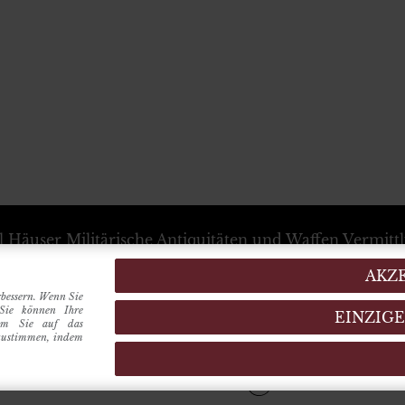
l Häuser
Militärische Antiquitäten und Waffen Vermitt
+39 333 54 88 674
info@karlhauser.com
AKZ
ebsstandort -
Via Raimondo dalla Costa, 440
-
Modena
rbessern. Wenn Sie
Verwaltungssitz -
Innrain, 15
6020
-
Innsbruck
(Austria
 Sie können Ihre
EINZIG
dem Sie auf das
 zustimmen, indem
HERGESTELLT VON