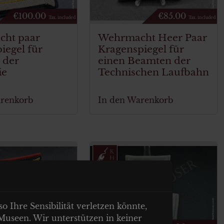
€
100.00
€
85.00
Tax. included
Tax. included
ht paar
Wehrmacht Heer Paar
iegel für
Kragenspiegel für
e der
einen Beamten der
ie
Technischen Laufbahn
arenkorb
In den Warenkorb
o Ihre Sensibilität verletzen könnte,
 Museen. Wir unterstützen in keiner