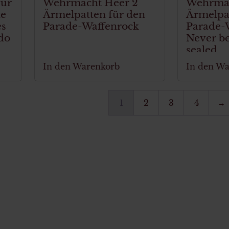
ür
Wehrmacht Heer 2
Wehrmac
e
Ärmelpatten für den
Ärmelpa
es
Parade-Waffenrock
Parade-
do
Never b
sealed
In den Warenkorb
In den W
1
2
3
4
→