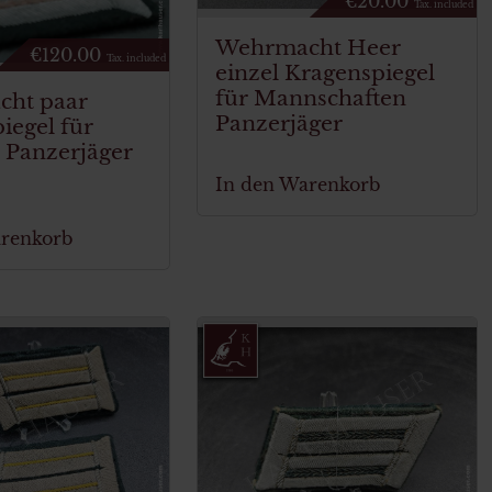
€
20.00
Tax. included
Wehrmacht Heer
€
120.00
Tax. included
einzel Kragenspiegel
für Mannschaften
ht paar
Panzerjäger
iegel für
e Panzerjäger
In den Warenkorb
arenkorb