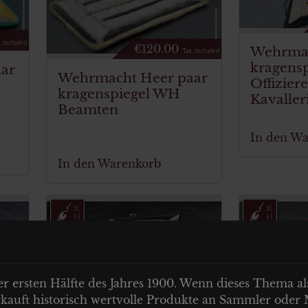
. included
€
120.00
Wehrmac
Tax. included
kragensp
ar
Wehrmacht Heer paar
Offizier
kragenspiegel WH
Kavaller
Beamten
In den W
In den Warenkorb
er ersten Hälfte des Jahres 1900. Wenn dieses Thema als
verkauft historisch wertvolle Produkte an Sammler oder