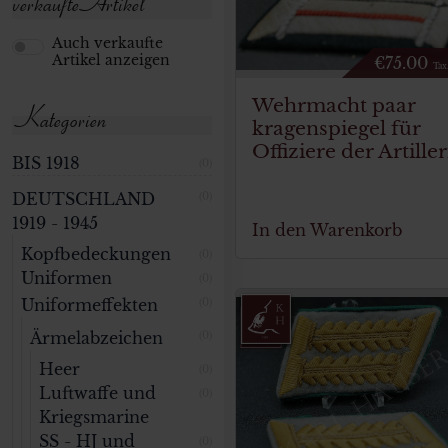
verkaufte Artikel
Auch verkaufte
Artikel anzeigen
€
75.00
Tax
Wehrmacht paar
Kategorien
kragenspiegel für
Offiziere der Artiller
BIS 1918
(0)
DEUTSCHLAND
(0)
1919 - 1945
In den Warenkorb
Kopfbedeckungen
(0)
Uniformen
(0)
Uniformeffekten
(0)
Ärmelabzeichen
(0)
Heer
(0)
Luftwaffe und
(0)
Kriegsmarine
SS - HJ und
(0)