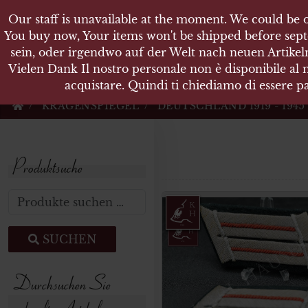
Our staff is unavailable at the moment. We could be o
KARL
You buy now, Your items won't be shipped before sept
sein, oder irgendwo auf der Welt nach neuen Artikeln
Vielen Dank Il nostro personale non è disponibile al
Militärische Antiquit
acquistare. Quindi ti chiediamo di essere pa
KRAGENSPIEGEL
DEUTSCHLAND 1919 - 1945
Produktsuche
Suchen nach:
SUCHEN
Durchsuchen Sie