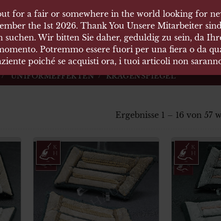
ut for a fair or somewhere in the world looking for new
 HÄUSER
ember the 1st 2026. Thank You Unsere Mitarbeiter sind
 suchen. Wir bitten Sie daher, geduldig zu sein, da Ih
 momento. Potremmo essere fuori per una fiera o da qual
äten und Waffen Vermittlung
ziente poiché se acquisti ora, i tuoi articoli non saran
UNIFORMEFFEKTEN
KRAGENSPIEGEL
Ergebnisse 1 – 16 von 57 