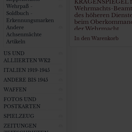
KRAGENSPIEGEL f
Wehrpaß -
Wehrmachts-Beamt
(0)
Soldbuch -
des höheren Dienst
Erkennungsmarken
beim Oberkomman
Andere
der Wehrmacht
(0)
Achsenmächte
In den Warenkorb
Artikeln
US UND
(0)
ALLIIERTEN WK2
ITALIEN 1919-1945
(0)
ANDERE BIS 1945
(0)
WAFFEN
(0)
FOTOS UND
(0)
POSTKARTEN
SPIELZEUG
(0)
ZEITUNGEN
(0)