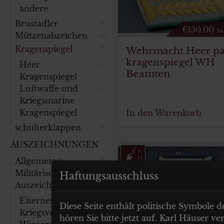
andere
Brustadler
(0)
€
150.00
Tax
Mützenabzeichen
(0)
Kragenspiegel
Wehrmacht Heer pa
(0)
kragenspiegel WH
Heer
(0)
Beamten
Kragenspiegel
Luftwaffe und
(0)
Kriegsmarine
Kragenspiegel
In den Warenkorb
schulterklappen
(0)
AUSZEICHNUNGEN
(0)
Allgemeine
(0)
Militärische
Haftungsausschluss
Auszeichnungen
Eisernes Kreuz
(0)
Diese Seite enthält politische Symbole d
Kriegsverdienstkreuz
(0)
hören Sie bitte jetzt auf. Karl Häuser 