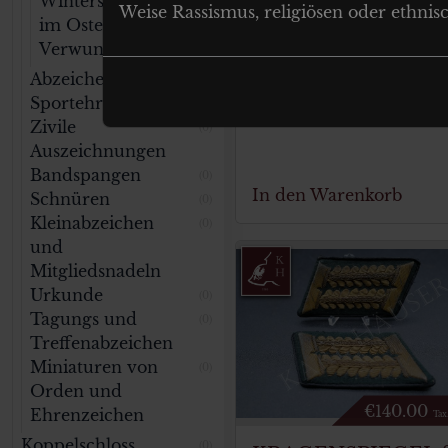
Winterschlacht
(0)
Weise Rassismus, religiösen oder ethnis
im Osten
€
80.00
Tax
Verwundetenabzeichen
(0)
Wehrmacht Heer Pa
Abzeichen
(0)
Kragenspiegel für
Sportehrenzeichen
(0)
Offiziere der Pionie
Zivile
(0)
Auszeichnungen
Bandspangen
(0)
In den Warenkorb
Schnüren
(0)
Kleinabzeichen
(0)
und
Mitgliedsnadeln
Urkunde
(0)
Tagungs und
(0)
Treffenabzeichen
Miniaturen von
(0)
Orden und
€
140.00
Ehrenzeichen
Tax
Koppelschloss
(0)