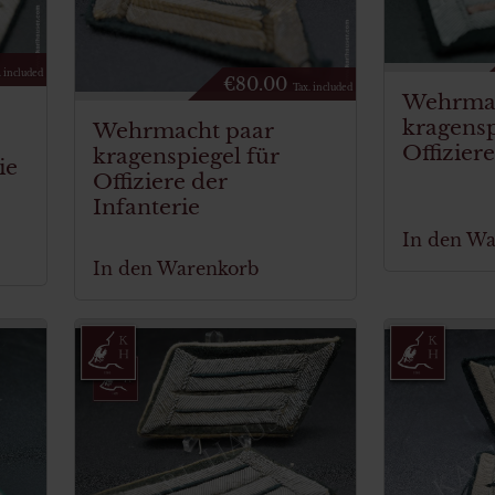
. included
€
80.00
Tax. included
Wehrmac
kragensp
Wehrmacht paar
Offizier
kragenspiegel für
ie
Offiziere der
Infanterie
In den W
In den Warenkorb