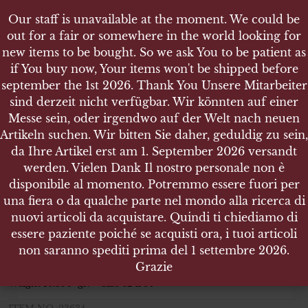
Our staff is unavailable at the moment. We could be
Our staff is unavailable at the moment. We could be
out for a fair or somewhere in the world looking for
out for a fair or somewhere in the world looking for
new items to be bought. So we ask You to be patient as
new items to be bought. So we ask You to be patient as
if You buy now, Your items won't be shipped before
if You buy now, Your items won't be shipped before
september the 1st 2026. Thank You Unsere Mitarbeiter
september the 1st 2026. Thank You Unsere Mitarbeiter
sind derzeit nicht verfügbar. Wir könnten auf einer
sind derzeit nicht verfügbar. Wir könnten auf einer
SHOP
Messe sein, oder irgendwo auf der Welt nach neuen
Messe sein, oder irgendwo auf der Welt nach neuen
ALLGEMEINES STURMABZEICHEN - ASSAULT
Artikeln suchen. Wir bitten Sie daher, geduldig zu sein,
Artikeln suchen. Wir bitten Sie daher, geduldig zu sein,
BADGE
da Ihre Artikel erst am 1. September 2026 versandt
da Ihre Artikel erst am 1. September 2026 versandt
werden. Vielen Dank Il nostro personale non è
werden. Vielen Dank Il nostro personale non è
disponibile al momento. Potremmo essere fuori per
disponibile al momento. Potremmo essere fuori per
una fiera o da qualche parte nel mondo alla ricerca di
una fiera o da qualche parte nel mondo alla ricerca di
Allgemeines Sturmabzeichen –
nuovi articoli da acquistare. Quindi ti chiediamo di
nuovi articoli da acquistare. Quindi ti chiediamo di
Assault badge
essere paziente poiché se acquisti ora, i tuoi articoli
essere paziente poiché se acquisti ora, i tuoi articoli
non saranno spediti prima del 1 settembre 2026.
non saranno spediti prima del 1 settembre 2026.
Allgemeines Sturmabzeichen – Assault badge
Grazie
Grazie
Weight 14.890 gr. – Size 42 x 54