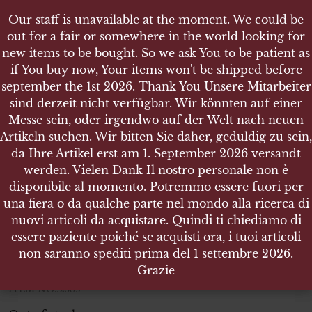
Our staff is unavailable at the moment. We could be
Our staff is unavailable at the moment. We could be
out for a fair or somewhere in the world looking for
out for a fair or somewhere in the world looking for
new items to be bought. So we ask You to be patient as
new items to be bought. So we ask You to be patient as
if You buy now, Your items won't be shipped before
if You buy now, Your items won't be shipped before
september the 1st 2026. Thank You Unsere Mitarbeiter
september the 1st 2026. Thank You Unsere Mitarbeiter
sind derzeit nicht verfügbar. Wir könnten auf einer
sind derzeit nicht verfügbar. Wir könnten auf einer
SHOP
Messe sein, oder irgendwo auf der Welt nach neuen
Messe sein, oder irgendwo auf der Welt nach neuen
DEUTSCHE ARBEITSFRONT DAF - ABZEICHEN
Artikeln suchen. Wir bitten Sie daher, geduldig zu sein,
Artikeln suchen. Wir bitten Sie daher, geduldig zu sein,
da Ihre Artikel erst am 1. September 2026 versandt
da Ihre Artikel erst am 1. September 2026 versandt
werden. Vielen Dank Il nostro personale non è
werden. Vielen Dank Il nostro personale non è
disponibile al momento. Potremmo essere fuori per
disponibile al momento. Potremmo essere fuori per
Deutsche Arbeitsfront DAF
una fiera o da qualche parte nel mondo alla ricerca di
una fiera o da qualche parte nel mondo alla ricerca di
Abzeichen
nuovi articoli da acquistare. Quindi ti chiediamo di
nuovi articoli da acquistare. Quindi ti chiediamo di
essere paziente poiché se acquisti ora, i tuoi articoli
essere paziente poiché se acquisti ora, i tuoi articoli
Badge size
. Needle size 1 mm diameter x
19 mm diameter
non saranno spediti prima del 1 settembre 2026.
non saranno spediti prima del 1 settembre 2026.
38 mm legth. Weight
1.020 gr.
Grazie
Grazie
ITEM NO.:2589