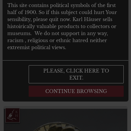
This site contains political symbols of the first
half of 1900. So if this subject could hurt Your
sensibility, please quit now. Karl Häuser sells
histoirically valuable products to collectors or
museums. We do not support in any way,
racism , religious or ethnic hatred neither
€
29.00
Tax. included
extremist political views.
Verwundetenabzeichen in Schwarz 1939
– Miniatur
PLEASE, CLICK HERE TO
EXIT.
CONTINUE BROWSING
Add to cart