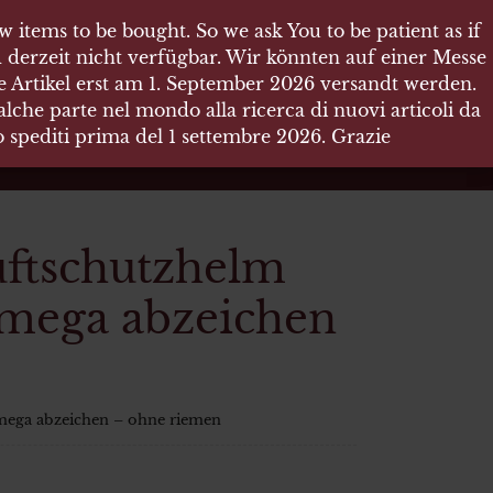
 items to be bought. So we ask You to be patient as if
 items to be bought. So we ask You to be patient as if
 derzeit nicht verfügbar. Wir könnten auf einer Messe
 derzeit nicht verfügbar. Wir könnten auf einer Messe
re Artikel erst am 1. September 2026 versandt werden.
re Artikel erst am 1. September 2026 versandt werden.
che parte nel mondo alla ricerca di nuovi articoli da
che parte nel mondo alla ricerca di nuovi articoli da
no spediti prima del 1 settembre 2026. Grazie
no spediti prima del 1 settembre 2026. Grazie
ftschutzhelm
omega abzeichen
mega abzeichen – ohne riemen