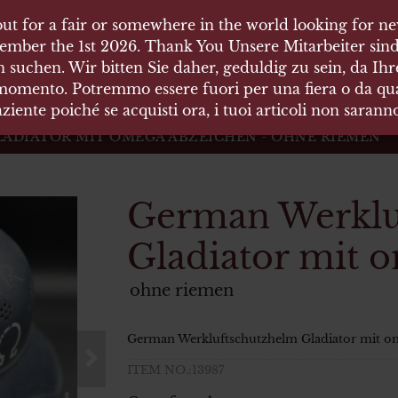
ut for a fair or somewhere in the world looking for new
ut for a fair or somewhere in the world looking for new
 HÄUSER
ember the 1st 2026. Thank You Unsere Mitarbeiter sind
ember the 1st 2026. Thank You Unsere Mitarbeiter sind
 suchen. Wir bitten Sie daher, geduldig zu sein, da Ih
 suchen. Wir bitten Sie daher, geduldig zu sein, da Ih
 momento. Potremmo essere fuori per una fiera o da qual
 momento. Potremmo essere fuori per una fiera o da qual
äten und Waffen Vermittlung
ziente poiché se acquisti ora, i tuoi articoli non saran
ziente poiché se acquisti ora, i tuoi articoli non saran
DIATOR MIT OMEGA ABZEICHEN - OHNE RIEMEN
German Werklu
Gladiator mit 
ohne riemen
German Werkluftschutzhelm Gladiator mit o
ITEM NO.:13987