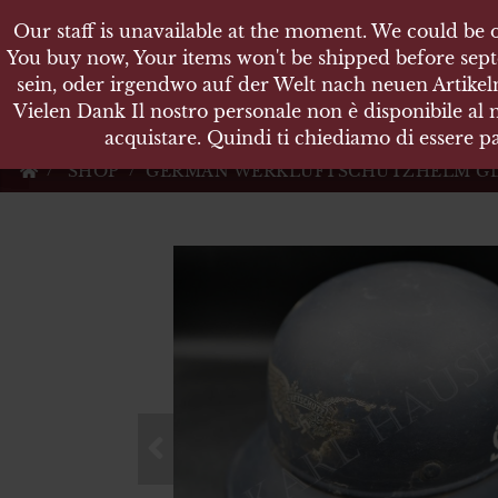
Our staff is unavailable at the moment. We could be o
Our staff is unavailable at the moment. We could be o
KARL
You buy now, Your items won't be shipped before sept
You buy now, Your items won't be shipped before sept
sein, oder irgendwo auf der Welt nach neuen Artikeln
sein, oder irgendwo auf der Welt nach neuen Artikeln
Vielen Dank Il nostro personale non è disponibile al
Vielen Dank Il nostro personale non è disponibile al
Militärische Antiquit
acquistare. Quindi ti chiediamo di essere pa
acquistare. Quindi ti chiediamo di essere pa
SHOP
GERMAN WERKLUFTSCHUTZHELM GLA