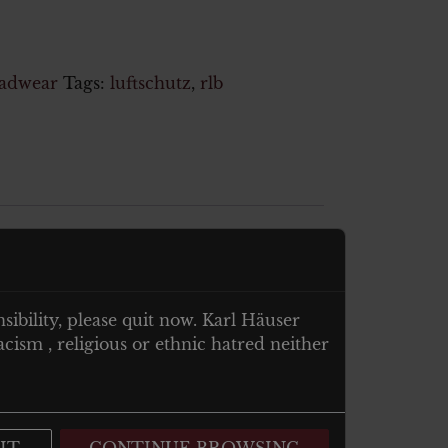
adwear
Tags:
luftschutz
,
rlb
nsibility, please quit now. Karl Häuser
cism , religious or ethnic hatred neither
IT.
CONTINUE BROWSING