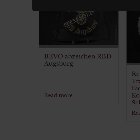
ITEM SOLD
BEVO abzeichen RBD
Augsburg
Re
Tr
Ei
Ko
Read more
Sc
Re