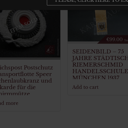
ITEM SOLD
€
99.00
Tax
SEIDENBILD – 75
JAHRE STÄDTISC
RIEMERSCHMID
ichspost Postschutz
HANDELSSCHUL
ansportflotte Speer
MÜNCHEN 1937
chenlaubkranz und
karde für die
Add to cart
hirmmütze
ad more