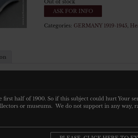
Out of stock
ASK FOR INFO
Categories:
GERMANY 1919-1945
,
He
ion
 mit omega abzeichen – ohne riemen
e first half of 1900. So if this subject could hurt Your se
 collectors or museums. We do not support in any way, ra
PLEASE, CLICK HERE TO EX