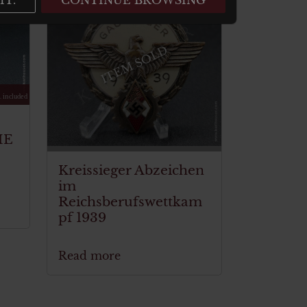
ITEM SOLD
. included
HE
Kreissieger Abzeichen
E
im
Reichsberufswettkam
pf 1939
Read more