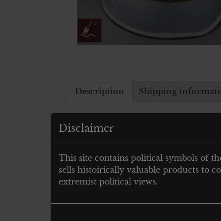
Description
Shipping informat
Description
Disclaimer
German Werkluftschutzhelm Gladiator
This site contains political symbols of th
sells histoirically valuable products to
Related products
extremist political views.