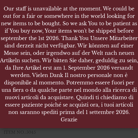
Our staff is unavailable at the moment. We could be
Our staff is unavailable at the moment. We could be
out for a fair or somewhere in the world looking for
out for a fair or somewhere in the world looking for
new items to be bought. So we ask You to be patient as
new items to be bought. So we ask You to be patient as
if You buy now, Your items won't be shipped before
if You buy now, Your items won't be shipped before
september the 1st 2026. Thank You Unsere Mitarbeiter
september the 1st 2026. Thank You Unsere Mitarbeiter
sind derzeit nicht verfügbar. Wir könnten auf einer
sind derzeit nicht verfügbar. Wir könnten auf einer
SHOP
Messe sein, oder irgendwo auf der Welt nach neuen
Messe sein, oder irgendwo auf der Welt nach neuen
ITALIAN CARABINIERI SUMMER BLUE SHIRT -
Artikeln suchen. Wir bitten Sie daher, geduldig zu sein,
Artikeln suchen. Wir bitten Sie daher, geduldig zu sein,
SURPLUS
da Ihre Artikel erst am 1. September 2026 versandt
da Ihre Artikel erst am 1. September 2026 versandt
werden. Vielen Dank Il nostro personale non è
werden. Vielen Dank Il nostro personale non è
disponibile al momento. Potremmo essere fuori per
disponibile al momento. Potremmo essere fuori per
una fiera o da qualche parte nel mondo alla ricerca di
una fiera o da qualche parte nel mondo alla ricerca di
ITALIAN CARABINIERI
nuovi articoli da acquistare. Quindi ti chiediamo di
nuovi articoli da acquistare. Quindi ti chiediamo di
SUMMER BLUE SHIRT
essere paziente poiché se acquisti ora, i tuoi articoli
essere paziente poiché se acquisti ora, i tuoi articoli
SURPLUS
non saranno spediti prima del 1 settembre 2026.
non saranno spediti prima del 1 settembre 2026.
Grazie
Grazie
NO BUTTONS – COLLAR TABS INCLUDED (TO BE SEWN)
ITEM NO.:5045