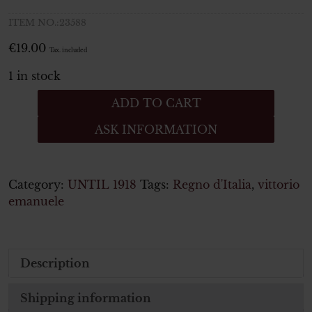
ITEM NO.:23588
€
19.00
Tax. included
1 in stock
Italian
ADD TO CART
Medal
ASK INFORMATION
Coniata
nel
bronzo
nemico
Category:
UNTIL 1918
Tags:
Regno d'Italia
,
vittorio
-
emanuele
guerra
per
l'unità
Description
d'Italia
1915
1918
Shipping information