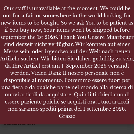
Our staff is unavailable at the moment. We could be
Our staff is unavailable at the moment. We could be
out for a fair or somewhere in the world looking for
out for a fair or somewhere in the world looking for
new items to be bought. So we ask You to be patient as
new items to be bought. So we ask You to be patient as
if You buy now, Your items won't be shipped before
if You buy now, Your items won't be shipped before
september the 1st 2026. Thank You Unsere Mitarbeiter
september the 1st 2026. Thank You Unsere Mitarbeiter
sind derzeit nicht verfügbar. Wir könnten auf einer
sind derzeit nicht verfügbar. Wir könnten auf einer
SHOP
Messe sein, oder irgendwo auf der Welt nach neuen
Messe sein, oder irgendwo auf der Welt nach neuen
ITALIAN MEDAL CONIATA NEL BRONZO NEMICO
Artikeln suchen. Wir bitten Sie daher, geduldig zu sein,
Artikeln suchen. Wir bitten Sie daher, geduldig zu sein,
- GUERRA PER L'UNITÀ D'ITALIA 1915 1918
da Ihre Artikel erst am 1. September 2026 versandt
da Ihre Artikel erst am 1. September 2026 versandt
werden. Vielen Dank Il nostro personale non è
werden. Vielen Dank Il nostro personale non è
disponibile al momento. Potremmo essere fuori per
disponibile al momento. Potremmo essere fuori per
una fiera o da qualche parte nel mondo alla ricerca di
una fiera o da qualche parte nel mondo alla ricerca di
Italian Medal Coniata nel bronzo
nuovi articoli da acquistare. Quindi ti chiediamo di
nuovi articoli da acquistare. Quindi ti chiediamo di
nemico
essere paziente poiché se acquisti ora, i tuoi articoli
essere paziente poiché se acquisti ora, i tuoi articoli
guerra per l’unità d’Italia 1915 1918
non saranno spediti prima del 1 settembre 2026.
non saranno spediti prima del 1 settembre 2026.
Grazie
Grazie
Italian Medal Coniata nel bronzo nemico – guerra per l’unità
d’Italia 1915 1918