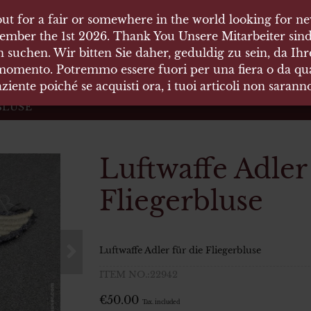
ut for a fair or somewhere in the world looking for new
ut for a fair or somewhere in the world looking for new
 HÄUSER
ember the 1st 2026. Thank You Unsere Mitarbeiter sind
ember the 1st 2026. Thank You Unsere Mitarbeiter sind
 suchen. Wir bitten Sie daher, geduldig zu sein, da Ih
 suchen. Wir bitten Sie daher, geduldig zu sein, da Ih
 momento. Potremmo essere fuori per una fiera o da qual
 momento. Potremmo essere fuori per una fiera o da qual
äten und Waffen Vermittlung
ziente poiché se acquisti ora, i tuoi articoli non saran
ziente poiché se acquisti ora, i tuoi articoli non saran
BLUSE
Luftwaffe Adler
Fliegerbluse
Luftwaffe Adler für die Fliegerbluse
ITEM NO.:22942
€
50.00
Tax. included