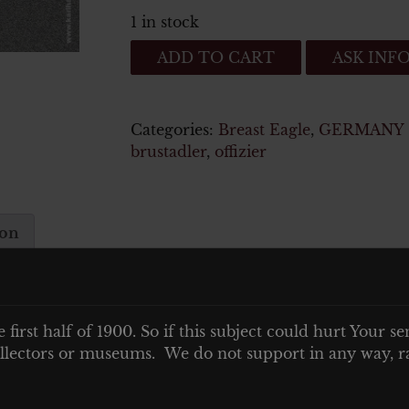
1 in stock
Luftwaffe
ADD TO CART
ASK INF
Adler
für
die
Categories:
Breast Eagle
,
GERMANY 1
Fliegerbluse
brustadler
,
offizier
quantity
ion
e first half of 1900. So if this subject could hurt Your se
 collectors or museums. We do not support in any way, ra