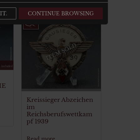
IT.
CONTINUE BROWSING
ITEM SOLD
. included
HE
Kreissieger Abzeichen
E
im
Reichsberufswettkam
pf 1939
Read more