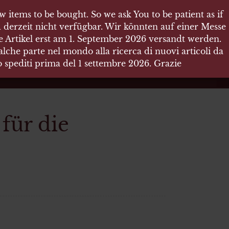
 items to be bought. So we ask You to be patient as if
 items to be bought. So we ask You to be patient as if
 derzeit nicht verfügbar. Wir könnten auf einer Messe
 derzeit nicht verfügbar. Wir könnten auf einer Messe
re Artikel erst am 1. September 2026 versandt werden.
re Artikel erst am 1. September 2026 versandt werden.
che parte nel mondo alla ricerca di nuovi articoli da
che parte nel mondo alla ricerca di nuovi articoli da
no spediti prima del 1 settembre 2026. Grazie
no spediti prima del 1 settembre 2026. Grazie
 für die