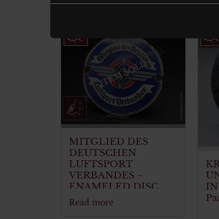
ITEM SOLD
MITGLIED DES
DEUTSCHEN
LUFTSPORT
K
VERBANDES –
U
ENAMELED DISC
IN
Pa
Read more