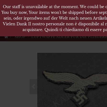
Our staff is unavailable at the moment. We could be o
Our staff is unavailable at the moment. We could be o
KARL
You buy now, Your items won't be shipped before sept
You buy now, Your items won't be shipped before sept
sein, oder irgendwo auf der Welt nach neuen Artikeln
sein, oder irgendwo auf der Welt nach neuen Artikeln
Vielen Dank Il nostro personale non è disponibile al
Vielen Dank Il nostro personale non è disponibile al
Militärische Antiquit
acquistare. Quindi ti chiediamo di essere pa
acquistare. Quindi ti chiediamo di essere pa
SHOP
LUFTWAFFE ADLER FÜR DIE FLIEGER