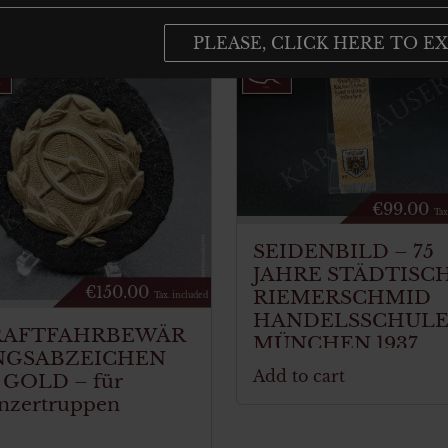
PLEASE, CLICK HERE TO EX
€
99.00
Tax
SEIDENBILD – 75
JAHRE STÄDTISC
€
150.00
RIEMERSCHMID
Tax. included
HANDELSSCHUL
RAFTFAHRBEWÄR
MÜNCHEN 1937
NGSABZEICHEN
Add to cart
 GOLD – für
nzertruppen