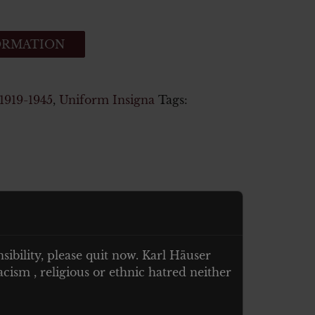
ORMATION
919-1945
,
Uniform Insigna
Tags:
nsibility, please quit now. Karl Häuser
cism , religious or ethnic hatred neither