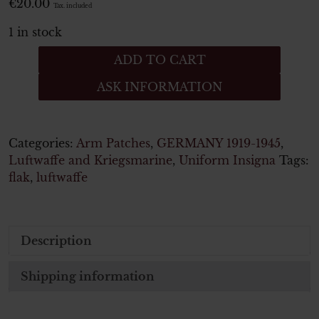
€
20.00
Tax. included
1 in stock
Luftwaffe
ADD TO CART
Ärmelabzeichen
ASK INFORMATION
Mannschaft
Flugmeldepersonal
quantity
Categories:
Arm Patches
,
GERMANY 1919-1945
,
Luftwaffe and Kriegsmarine
,
Uniform Insigna
Tags:
flak
,
luftwaffe
Description
Shipping information