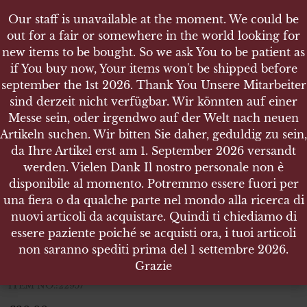
Our staff is unavailable at the moment. We could be
Our staff is unavailable at the moment. We could be
out for a fair or somewhere in the world looking for
out for a fair or somewhere in the world looking for
new items to be bought. So we ask You to be patient as
new items to be bought. So we ask You to be patient as
if You buy now, Your items won't be shipped before
if You buy now, Your items won't be shipped before
september the 1st 2026. Thank You Unsere Mitarbeiter
september the 1st 2026. Thank You Unsere Mitarbeiter
sind derzeit nicht verfügbar. Wir könnten auf einer
sind derzeit nicht verfügbar. Wir könnten auf einer
SHOP
Messe sein, oder irgendwo auf der Welt nach neuen
Messe sein, oder irgendwo auf der Welt nach neuen
LUFTWAFFE ÄRMELABZEICHEN MANNSCHAFT
Artikeln suchen. Wir bitten Sie daher, geduldig zu sein,
Artikeln suchen. Wir bitten Sie daher, geduldig zu sein,
FLUGMELDEPERSONAL
da Ihre Artikel erst am 1. September 2026 versandt
da Ihre Artikel erst am 1. September 2026 versandt
werden. Vielen Dank Il nostro personale non è
werden. Vielen Dank Il nostro personale non è
disponibile al momento. Potremmo essere fuori per
disponibile al momento. Potremmo essere fuori per
una fiera o da qualche parte nel mondo alla ricerca di
una fiera o da qualche parte nel mondo alla ricerca di
Luftwaffe Ärmelabzeichen
nuovi articoli da acquistare. Quindi ti chiediamo di
nuovi articoli da acquistare. Quindi ti chiediamo di
Mannschaft Flugmeldepersonal
essere paziente poiché se acquisti ora, i tuoi articoli
essere paziente poiché se acquisti ora, i tuoi articoli
non saranno spediti prima del 1 settembre 2026.
non saranno spediti prima del 1 settembre 2026.
Luftwaffe Ärmelabzeichen Mannschaft Flugmeldepersonal
Grazie
Grazie
ITEM NO.:22957