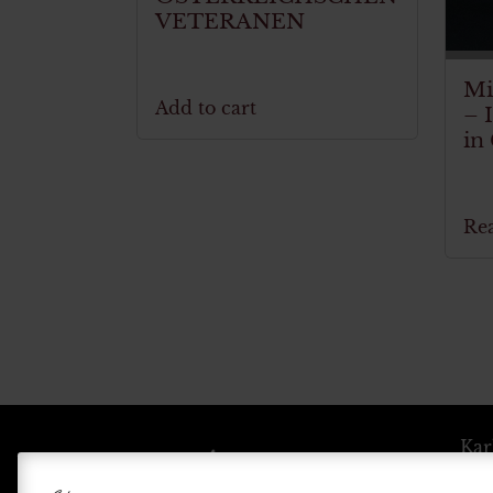
VETERANEN
Mi
Add to cart
– 
in
Re
Kar