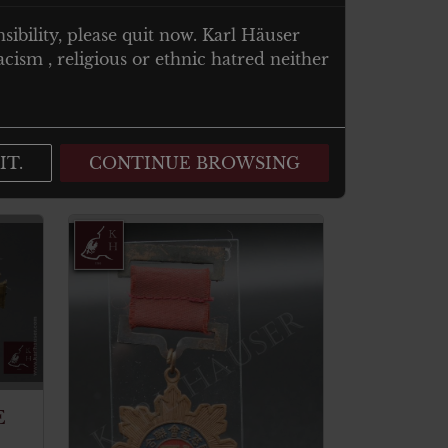
nsibility, please quit now. Karl Häuser
cism , religious or ethnic hatred neither
IT.
CONTINUE BROWSING
E