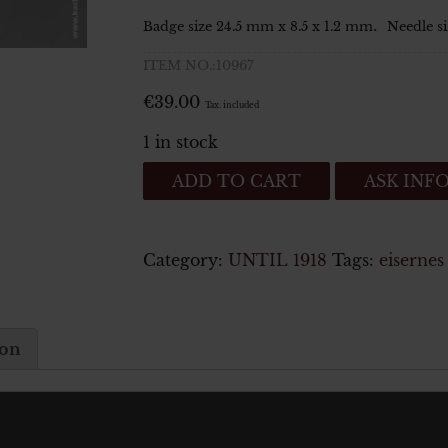
.
Badge size 24.5 mm x 8.5 x 1.2 mm
Needle si
ITEM NO.:10967
€
39.00
Tax. included
1 in stock
MINIATURSPANGE
ADD TO CART
ASK INF
EINES
VETERVETERANEN
DES
Category:
UNTIL 1918
Tags:
eisernes
ERSTE
WELTKRIEG
quantity
ion