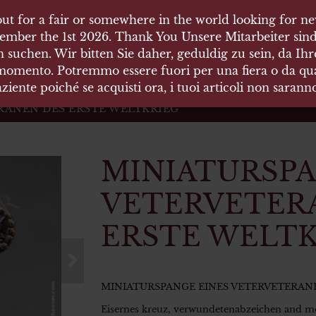
ut for a fair or somewhere in the world looking for new
ut for a fair or somewhere in the world looking for new
 HÄUSER
ember the 1st 2026. Thank You Unsere Mitarbeiter sind
ember the 1st 2026. Thank You Unsere Mitarbeiter sind
 suchen. Wir bitten Sie daher, geduldig zu sein, da Ih
 suchen. Wir bitten Sie daher, geduldig zu sein, da Ih
 momento. Potremmo essere fuori per una fiera o da qual
 momento. Potremmo essere fuori per una fiera o da qual
äten und Waffen Vermittlung
ziente poiché se acquisti ora, i tuoi articoli non saran
ziente poiché se acquisti ora, i tuoi articoli non saran
RANEN DES ERSTE WELTKRIEG
MINIATURSPA
VETERVETER
ERSTE WELTK
MINIATURSPANGE EINES VETERVETERAN
Eisernes kreuz, verwundetenabzeichen and m