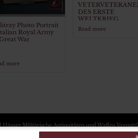
VETERVETERANE
DES ERSTE
WELTKRIEG
litray Photo Portrait
Read more
Italian Royal Army
 Great War
ad more
l Häuser
Militärische Antiquitäten und Waffen Vermitt
+39 333 54 88 674
info@karlhauser.com