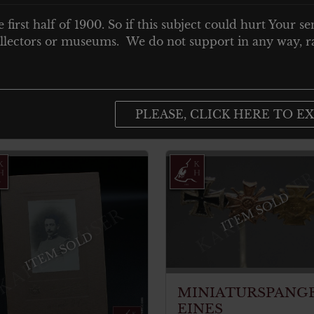
TERANEN DES ERSTE WELTKRIEG
e first half of 1900. So if this subject could hurt Your se
 collectors or museums. We do not support in any way, ra
 and more
dle size 1 mm diameter x 55 legth. Weight 2.1 gr.
PLEASE, CLICK HERE TO EX
ITEM SOLD
ITEM SOLD
MINIATURSPANG
EINES