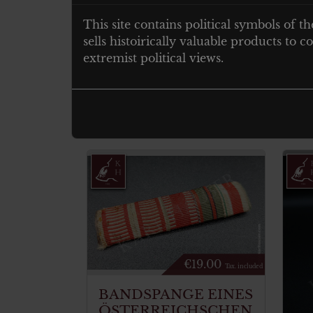
MINIATURSPANGE EINES VETERVE
This site contains political symbols of th
sells histoirically valuable products to
Eisernes kreuz, verwundetenabzeichen
extremist political views.
Badge size 24.5 mm x 8.5 x 1.2 mm
.
Nee
Related products
€
19.00
Tax. included
BANDSPANGE EINES
ÖSTERREICHSCHEN