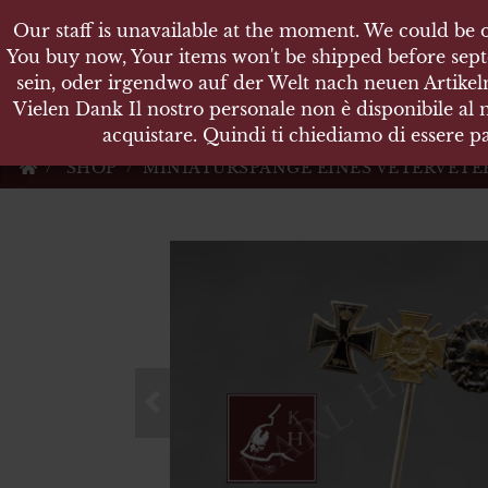
Our staff is unavailable at the moment. We could be o
Our staff is unavailable at the moment. We could be o
KARL
You buy now, Your items won't be shipped before sept
You buy now, Your items won't be shipped before sept
sein, oder irgendwo auf der Welt nach neuen Artikeln
sein, oder irgendwo auf der Welt nach neuen Artikeln
Vielen Dank Il nostro personale non è disponibile al
Vielen Dank Il nostro personale non è disponibile al
Militärische Antiquit
acquistare. Quindi ti chiediamo di essere pa
acquistare. Quindi ti chiediamo di essere pa
SHOP
MINIATURSPANGE EINES VETERVETE