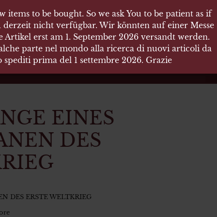
 items to be bought. So we ask You to be patient as if
 items to be bought. So we ask You to be patient as if
 derzeit nicht verfügbar. Wir könnten auf einer Messe
 derzeit nicht verfügbar. Wir könnten auf einer Messe
re Artikel erst am 1. September 2026 versandt werden.
re Artikel erst am 1. September 2026 versandt werden.
che parte nel mondo alla ricerca di nuovi articoli da
che parte nel mondo alla ricerca di nuovi articoli da
no spediti prima del 1 settembre 2026. Grazie
no spediti prima del 1 settembre 2026. Grazie
NGE EINES
ANEN DES
RIEG
EN DES ERSTE WELTKRIEG
ore