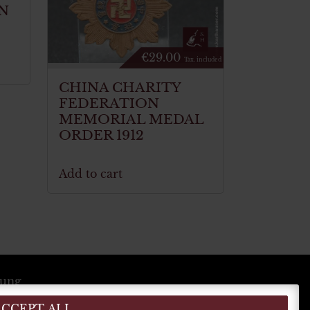
N
€
29.00
Tax. included
CHINA CHARITY
FEDERATION
MEMORIAL MEDAL
ORDER 1912
Add to cart
lung
ACCEPT ALL