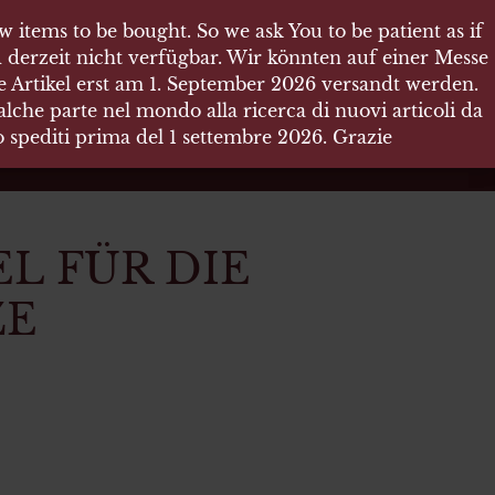
 items to be bought. So we ask You to be patient as if
 items to be bought. So we ask You to be patient as if
 derzeit nicht verfügbar. Wir könnten auf einer Messe
 derzeit nicht verfügbar. Wir könnten auf einer Messe
re Artikel erst am 1. September 2026 versandt werden.
re Artikel erst am 1. September 2026 versandt werden.
che parte nel mondo alla ricerca di nuovi articoli da
che parte nel mondo alla ricerca di nuovi articoli da
no spediti prima del 1 settembre 2026. Grazie
no spediti prima del 1 settembre 2026. Grazie
L FÜR DIE
ZE