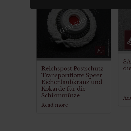
ITEM SOLD
SA
di
Reichspost Postschutz
Transportflotte Speer
Eichenlaubkranz und
Kokarde für die
Schirmmütze
Add
Read more