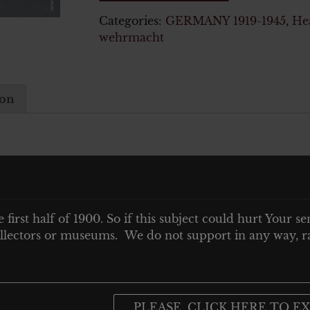
Categories:
GERMANY 1919-1945
,
He
wehrmacht
ion
MÜTZE
e first half of 1900. So if this subject could hurt Your se
 collectors or museums. We do not support in any way, ra
PLEASE, CLICK HERE TO EX