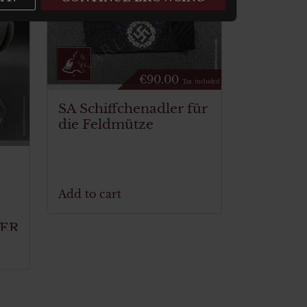
€
90.00
Tax. included
SA Schiffchenadler für
die Feldmütze
Add to cart
ER