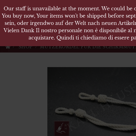
Our staff is unavailable at the moment. We could be o
Our staff is unavailable at the moment. We could be o
KARL
You buy now, Your items won't be shipped before sept
You buy now, Your items won't be shipped before sept
sein, oder irgendwo auf der Welt nach neuen Artikeln
sein, oder irgendwo auf der Welt nach neuen Artikeln
Vielen Dank Il nostro personale non è disponibile al
Vielen Dank Il nostro personale non è disponibile al
Militärische Antiquit
acquistare. Quindi ti chiediamo di essere pa
acquistare. Quindi ti chiediamo di essere pa
SHOP
MÜTZEKORDEL FÜR DIE SCHIRMMÜT