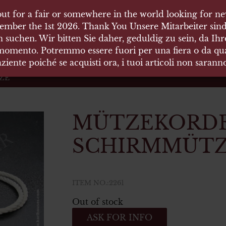
ut for a fair or somewhere in the world looking for new
ut for a fair or somewhere in the world looking for new
 HÄUSER
ember the 1st 2026. Thank You Unsere Mitarbeiter sind
ember the 1st 2026. Thank You Unsere Mitarbeiter sind
 suchen. Wir bitten Sie daher, geduldig zu sein, da Ih
 suchen. Wir bitten Sie daher, geduldig zu sein, da Ih
 momento. Potremmo essere fuori per una fiera o da qual
 momento. Potremmo essere fuori per una fiera o da qual
äten und Waffen Vermittlung
ziente poiché se acquisti ora, i tuoi articoli non saran
ziente poiché se acquisti ora, i tuoi articoli non saran
ZE
MÜTZEKORDE
SCHIRMMÜT
ITEM NO.:2261
Out of stock
ASK FOR INFO