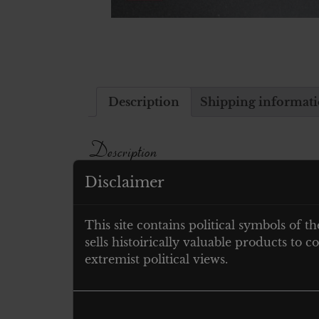
Description
Shipping informat
Description
Disclaimer
MÜTZEKORDEL FÜR DIE SCHIRM
This site contains political symbols of th
sells histoirically valuable products to
Related products
extremist political views.