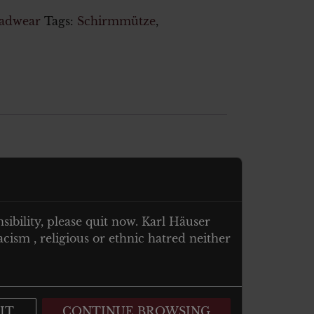
adwear
Tags:
Schirmmütze
,
nsibility, please quit now. Karl Häuser
cism , religious or ethnic hatred neither
IT.
CONTINUE BROWSING