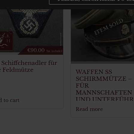
ITEM SOLD
€
90.00
Tax. included
 Schiffchenadler für
e Feldmütze
WAFFEN SS
SCHIRMMÜTZE –
FÜR
MANNSCHAFTEN
UND UNTERFÜHR
 to cart
DER INFANTERIE
Read more