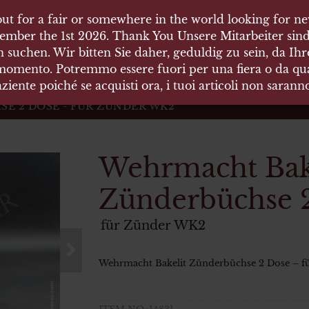
ut for a fair or somewhere in the world looking for new
ut for a fair or somewhere in the world looking for new
 HÄUSER
ember the 1st 2026. Thank You Unsere Mitarbeiter sind
ember the 1st 2026. Thank You Unsere Mitarbeiter sind
 suchen. Wir bitten Sie daher, geduldig zu sein, da Ih
 suchen. Wir bitten Sie daher, geduldig zu sein, da Ih
 momento. Potremmo essere fuori per una fiera o da qual
 momento. Potremmo essere fuori per una fiera o da qual
äten und Waffen Vermittlung
ziente poiché se acquisti ora, i tuoi articoli non saran
ziente poiché se acquisti ora, i tuoi articoli non saran
E 2 DOSE - FÜR ZÜNDER WK2
Wehrmacht Bak
Zünderbüchse 
für Zünder WK2
Wehrmacht Bakelit Zünderbüchse 2 Dose – 