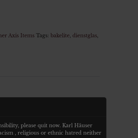
er Axis Items
Tags:
bakelite
,
dienstglas
,
nsibility, please quit now. Karl Häuser
cism , religious or ethnic hatred neither