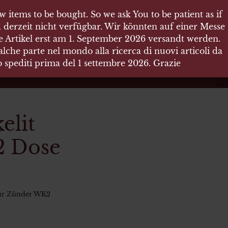
 items to be bought. So we ask You to be patient as if
 items to be bought. So we ask You to be patient as if
 derzeit nicht verfügbar. Wir könnten auf einer Messe
 derzeit nicht verfügbar. Wir könnten auf einer Messe
re Artikel erst am 1. September 2026 versandt werden.
re Artikel erst am 1. September 2026 versandt werden.
che parte nel mondo alla ricerca di nuovi articoli da
che parte nel mondo alla ricerca di nuovi articoli da
no spediti prima del 1 settembre 2026. Grazie
no spediti prima del 1 settembre 2026. Grazie
elit
2 Dose
für Zünder WK2