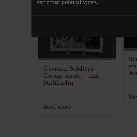
extremist political views.
ITEM SOLD
St
tr
German Soldiers
Au
Group photo – mit
Stahlhelm
Re
Read more