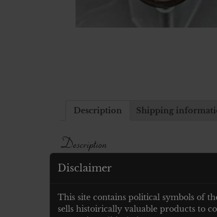
Description
Shipping informat
Description
Disclaimer
Wehrmacht Bakelit Zünderbüchse 2 D
Related products
This site contains political symbols of th
sells histoirically valuable products to