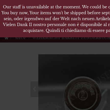
Our staff is unavailable at the moment. We could be o
Our staff is unavailable at the moment. We could be o
KARL
You buy now, Your items won't be shipped before sept
You buy now, Your items won't be shipped before sept
sein, oder irgendwo auf der Welt nach neuen Artikeln
sein, oder irgendwo auf der Welt nach neuen Artikeln
Vielen Dank Il nostro personale non è disponibile al
Vielen Dank Il nostro personale non è disponibile al
Militärische Antiquit
acquistare. Quindi ti chiediamo di essere pa
acquistare. Quindi ti chiediamo di essere pa
SHOP
WEHRMACHT BAKELIT ZÜNDERBÜCHS