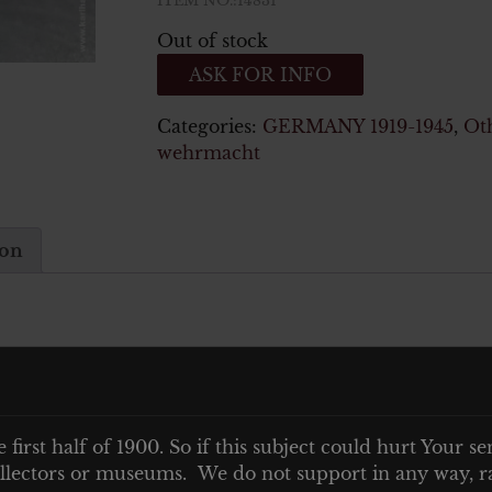
ITEM NO.:14831
Out of stock
ASK FOR INFO
Categories:
GERMANY 1919-1945
,
Oth
wehrmacht
ion
ose – für Zünder WK2
e first half of 1900. So if this subject could hurt Your se
 collectors or museums. We do not support in any way, ra