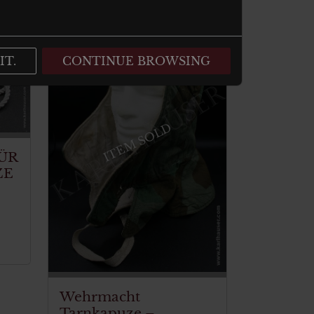
IT.
CONTINUE BROWSING
ITEM SOLD
ÜR
ZE
Wehrmacht
Tarnkapuze –