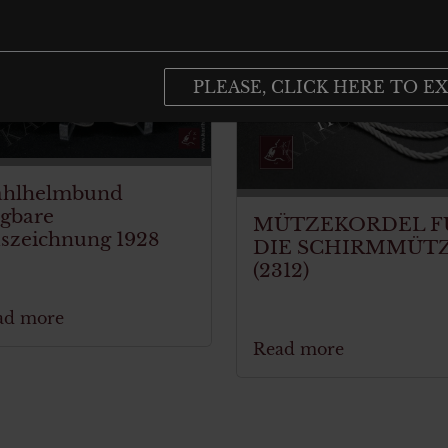
ITEM SOLD
ITEM SOLD
PLEASE, CLICK HERE TO EX
ahlhelmbund
agbare
MÜTZEKORDEL F
szeichnung 1928
DIE SCHIRMMÜT
(2312)
ad more
Read more