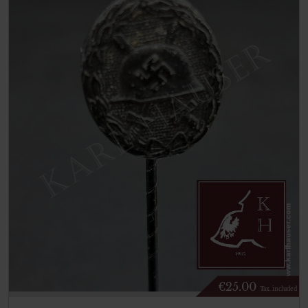
€
25.00
Tax. included