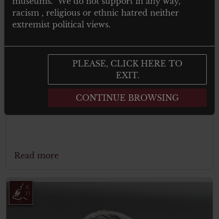
museums. We do not support in any way,
racism , religious or ethnic hatred neither
extremist political views.
PLEASE, CLICK HERE TO
EXIT.
Wendetarnparka Splittertarn und weiss
CONTINUE BROWSING
– German camo parka
Read more