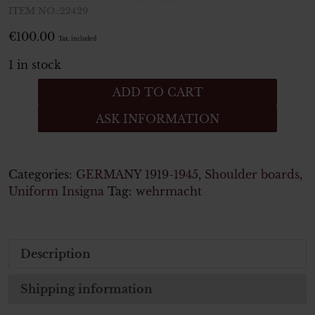
ITEM NO.:22429
€
100.00
Tax. included
1 in stock
Wehrmacht
ADD TO CART
Heer
ASK INFORMATION
Paar
Schulterstücke
für
einen
Categories:
GERMANY 1919-1945
,
Shoulder boards
,
Hauptmann
Uniform Insigna
Tag:
wehrmacht
der
Infanterie
quantity
Description
Shipping information