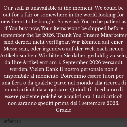
Our staff is unavailable at the moment. We could be
Our staff is unavailable at the moment. We could be
out for a fair or somewhere in the world looking for
out for a fair or somewhere in the world looking for
new items to be bought. So we ask You to be patient as
new items to be bought. So we ask You to be patient as
if You buy now, Your items won't be shipped before
if You buy now, Your items won't be shipped before
september the 1st 2026. Thank You Unsere Mitarbeiter
september the 1st 2026. Thank You Unsere Mitarbeiter
sind derzeit nicht verfügbar. Wir könnten auf einer
sind derzeit nicht verfügbar. Wir könnten auf einer
SHOP
Messe sein, oder irgendwo auf der Welt nach neuen
Messe sein, oder irgendwo auf der Welt nach neuen
WEHRMACHT HEER PAAR SCHULTERSTÜCKE FÜR
Artikeln suchen. Wir bitten Sie daher, geduldig zu sein,
Artikeln suchen. Wir bitten Sie daher, geduldig zu sein,
EINEN HAUPTMANN DER INFANTERIE
da Ihre Artikel erst am 1. September 2026 versandt
da Ihre Artikel erst am 1. September 2026 versandt
werden. Vielen Dank Il nostro personale non è
werden. Vielen Dank Il nostro personale non è
disponibile al momento. Potremmo essere fuori per
disponibile al momento. Potremmo essere fuori per
una fiera o da qualche parte nel mondo alla ricerca di
una fiera o da qualche parte nel mondo alla ricerca di
Wehrmacht Heer Paar
nuovi articoli da acquistare. Quindi ti chiediamo di
nuovi articoli da acquistare. Quindi ti chiediamo di
Schulterstücke für einen
essere paziente poiché se acquisti ora, i tuoi articoli
essere paziente poiché se acquisti ora, i tuoi articoli
Hauptmann der Infanterie
non saranno spediti prima del 1 settembre 2026.
non saranno spediti prima del 1 settembre 2026.
Grazie
Grazie
Wehrmacht Heer Paar Schulterstücke für einen Hauptmann der
Infanterie