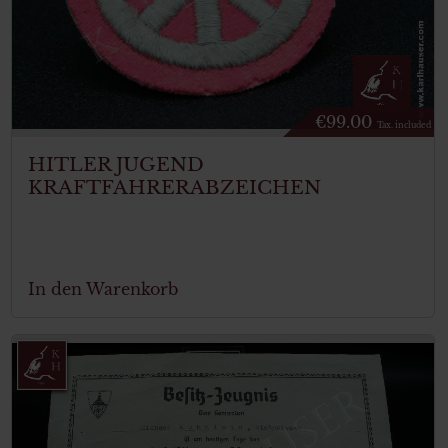
€
99.00
Tax. included
HITLER JUGEND
KRAFTFAHRERABZEICHEN
In den Warenkorb