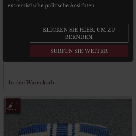
extremistische politische Ansichten.
KLICKEN SIE HIER, UM ZU
€
199.00
Tax. included
BEENDEN.
Plakette – Sei unser Führer!
SURFEN SIE WEITER
In den Warenkorb