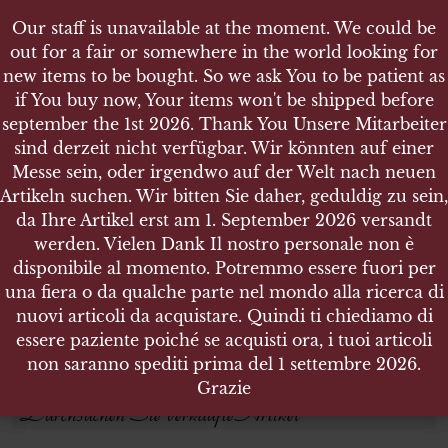
Our staff is unavailable at the moment. We could be
Our staff is unavailable at the moment. We could be
out for a fair or somewhere in the world looking for
out for a fair or somewhere in the world looking for
new items to be bought. So we ask You to be patient as
new items to be bought. So we ask You to be patient as
if You buy now, Your items won't be shipped before
if You buy now, Your items won't be shipped before
september the 1st 2026. Thank You Unsere Mitarbeiter
september the 1st 2026. Thank You Unsere Mitarbeiter
sind derzeit nicht verfügbar. Wir könnten auf einer
sind derzeit nicht verfügbar. Wir könnten auf einer
SHOP
Messe sein, oder irgendwo auf der Welt nach neuen
Messe sein, oder irgendwo auf der Welt nach neuen
Artikeln suchen. Wir bitten Sie daher, geduldig zu sein,
Artikeln suchen. Wir bitten Sie daher, geduldig zu sein,
da Ihre Artikel erst am 1. September 2026 versandt
da Ihre Artikel erst am 1. September 2026 versandt
Produktsuche
werden. Vielen Dank Il nostro personale non è
werden. Vielen Dank Il nostro personale non è
disponibile al momento. Potremmo essere fuori per
disponibile al momento. Potremmo essere fuori per
Suchen nach:
una fiera o da qualche parte nel mondo alla ricerca di
una fiera o da qualche parte nel mondo alla ricerca di
nuovi articoli da acquistare. Quindi ti chiediamo di
nuovi articoli da acquistare. Quindi ti chiediamo di
essere paziente poiché se acquisti ora, i tuoi articoli
essere paziente poiché se acquisti ora, i tuoi articoli
SUCHEN
non saranno spediti prima del 1 settembre 2026.
non saranno spediti prima del 1 settembre 2026.
Grazie
Grazie
Durchsuchen Sie verkaufte Artikel