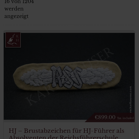
16 von 1204
werden
angezeigt
€
899.00
Tax. included
HJ – Brustabzeichen für HJ-Führer als
Absolventen der Reichsführerschule