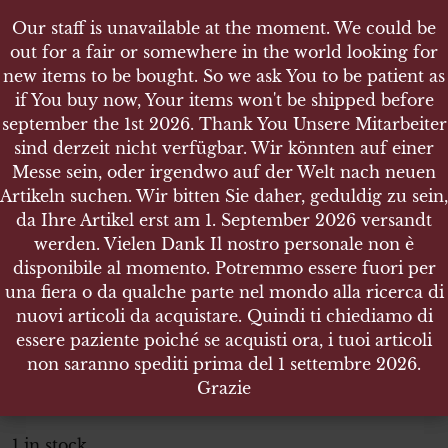
Our staff is unavailable at the moment. We could be
Our staff is unavailable at the moment. We could be
out for a fair or somewhere in the world looking for
out for a fair or somewhere in the world looking for
new items to be bought. So we ask You to be patient as
new items to be bought. So we ask You to be patient as
if You buy now, Your items won't be shipped before
if You buy now, Your items won't be shipped before
september the 1st 2026. Thank You Unsere Mitarbeiter
september the 1st 2026. Thank You Unsere Mitarbeiter
sind derzeit nicht verfügbar. Wir könnten auf einer
sind derzeit nicht verfügbar. Wir könnten auf einer
SHOP
Messe sein, oder irgendwo auf der Welt nach neuen
Messe sein, oder irgendwo auf der Welt nach neuen
ITALIAN SECOND WORD WAR POSTCARDS - LOT
Artikeln suchen. Wir bitten Sie daher, geduldig zu sein,
Artikeln suchen. Wir bitten Sie daher, geduldig zu sein,
OF 5
da Ihre Artikel erst am 1. September 2026 versandt
da Ihre Artikel erst am 1. September 2026 versandt
werden. Vielen Dank Il nostro personale non è
werden. Vielen Dank Il nostro personale non è
disponibile al momento. Potremmo essere fuori per
disponibile al momento. Potremmo essere fuori per
una fiera o da qualche parte nel mondo alla ricerca di
una fiera o da qualche parte nel mondo alla ricerca di
Italian second Word War Postcards
nuovi articoli da acquistare. Quindi ti chiediamo di
nuovi articoli da acquistare. Quindi ti chiediamo di
lot of 5
essere paziente poiché se acquisti ora, i tuoi articoli
essere paziente poiché se acquisti ora, i tuoi articoli
non saranno spediti prima del 1 settembre 2026.
non saranno spediti prima del 1 settembre 2026.
ITEM NO.:10161
Grazie
Grazie
€
12.00
Tax. included
1 in stock