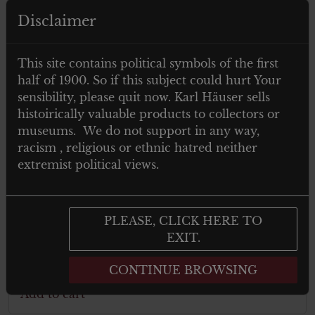
Disclaimer
This site contains political symbols of the first
half of 1900. So if this subject could hurt Your
sensibility, please quit now. Karl Häuser sells
histoirically valuable products to collectors or
museums. We do not support in any way,
racism , religious or ethnic hatred neither
extremist political views.
€
19.00
Tax. included
Italian Medal Coniata nel bronzo
PLEASE, CLICK HERE TO
nemico – guerra per l’unità d’Italia 1915
1918
EXIT.
CONTINUE BROWSING
Add to cart