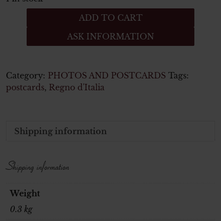
Italian
ADD TO CART
second
ASK INFORMATION
Word
War
Postcards
-
Category:
PHOTOS AND POSTCARDS
Tags:
lot
postcards
,
Regno d'Italia
of
5
quantity
Shipping information
Shipping information
Weight
0.3 kg