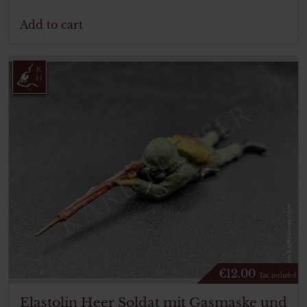
Add to cart
€
12.00
Tax. included
Elastolin Heer Soldat mit Gasmaske und