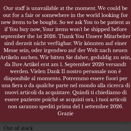
Our staff is unavailable at the moment. We could be
Our staff is unavailable at the moment. We could be
out for a fair or somewhere in the world looking for
out for a fair or somewhere in the world looking for
new items to be bought. So we ask You to be patient as
new items to be bought. So we ask You to be patient as
if You buy now, Your items won't be shipped before
if You buy now, Your items won't be shipped before
september the 1st 2026. Thank You Unsere Mitarbeiter
september the 1st 2026. Thank You Unsere Mitarbeiter
sind derzeit nicht verfügbar. Wir könnten auf einer
sind derzeit nicht verfügbar. Wir könnten auf einer
SHOP
Messe sein, oder irgendwo auf der Welt nach neuen
Messe sein, oder irgendwo auf der Welt nach neuen
LINEOL - HEER REITER MIT KARABINER AUF
Artikeln suchen. Wir bitten Sie daher, geduldig zu sein,
Artikeln suchen. Wir bitten Sie daher, geduldig zu sein,
ARTILLERIE PFERD
da Ihre Artikel erst am 1. September 2026 versandt
da Ihre Artikel erst am 1. September 2026 versandt
werden. Vielen Dank Il nostro personale non è
werden. Vielen Dank Il nostro personale non è
disponibile al momento. Potremmo essere fuori per
disponibile al momento. Potremmo essere fuori per
una fiera o da qualche parte nel mondo alla ricerca di
una fiera o da qualche parte nel mondo alla ricerca di
Lineol
nuovi articoli da acquistare. Quindi ti chiediamo di
nuovi articoli da acquistare. Quindi ti chiediamo di
Heer Reiter mit Karabiner auf Artillerie pferd
essere paziente poiché se acquisti ora, i tuoi articoli
essere paziente poiché se acquisti ora, i tuoi articoli
non saranno spediti prima del 1 settembre 2026.
non saranno spediti prima del 1 settembre 2026.
Lineol – Heer Reiter mit Karabiner auf Artillerie pferd
Grazie
Grazie
ITEM NO.:18509
Out of stock