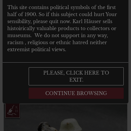
This site contains political symbols of the first
half of 1900. So if this subject could hurt Your
sensibility, please quit now. Karl Häuser sells
histoirically valuable products to collectors or
museums. We do not support in any way,
€
20.00
Tax. included
racism , religious or ethnic hatred neither
extremist political views.
Elastolin Heer Waldhornbläser
marschierend
PLEASE, CLICK HERE TO
EXIT.
Add to cart
CONTINUE BROWSING