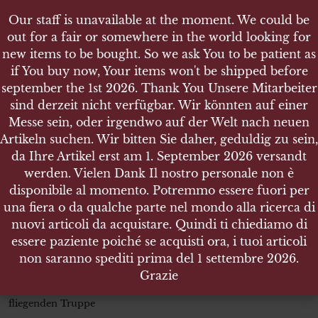
Our staff is unavailable at the moment. We could be
Our staff is unavailable at the moment. We could be
out for a fair or somewhere in the world looking for
out for a fair or somewhere in the world looking for
new items to be bought. So we ask You to be patient as
new items to be bought. So we ask You to be patient as
if You buy now, Your items won't be shipped before
if You buy now, Your items won't be shipped before
september the 1st 2026. Thank You Unsere Mitarbeiter
september the 1st 2026. Thank You Unsere Mitarbeiter
sind derzeit nicht verfügbar. Wir könnten auf einer
sind derzeit nicht verfügbar. Wir könnten auf einer
SHOP
Messe sein, oder irgendwo auf der Welt nach neuen
Messe sein, oder irgendwo auf der Welt nach neuen
LUFTWAFFE PAAR SCHULTERKLAPPEN FÜR EINEN
Artikeln suchen. Wir bitten Sie daher, geduldig zu sein,
Artikeln suchen. Wir bitten Sie daher, geduldig zu sein,
FELDWEBEL DER FLIEGENDEN TRUPPE
da Ihre Artikel erst am 1. September 2026 versandt
da Ihre Artikel erst am 1. September 2026 versandt
werden. Vielen Dank Il nostro personale non è
werden. Vielen Dank Il nostro personale non è
disponibile al momento. Potremmo essere fuori per
disponibile al momento. Potremmo essere fuori per
una fiera o da qualche parte nel mondo alla ricerca di
una fiera o da qualche parte nel mondo alla ricerca di
Luftwaffe Paar Schulterklappen
nuovi articoli da acquistare. Quindi ti chiediamo di
nuovi articoli da acquistare. Quindi ti chiediamo di
für einen Feldwebel der
essere paziente poiché se acquisti ora, i tuoi articoli
essere paziente poiché se acquisti ora, i tuoi articoli
fliegenden Truppe
non saranno spediti prima del 1 settembre 2026.
non saranno spediti prima del 1 settembre 2026.
Grazie
Grazie
Luftwaffe Paar Schulterklappen für einen Feldwebel der
fliegenden Truppe