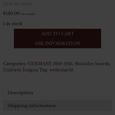
ITEM NO.:23423
€
130.00
Tax. included
1 in stock
Luftwaffe
ADD TO CART
Paar
ASK INFORMATION
Schulterklappen
für
einen
Feldwebel
Categories:
GERMANY 1919-1945
,
Shoulder boards
,
der
Uniform Insigna
Tag:
wehrmacht
fliegenden
Truppe
quantity
Description
Shipping information