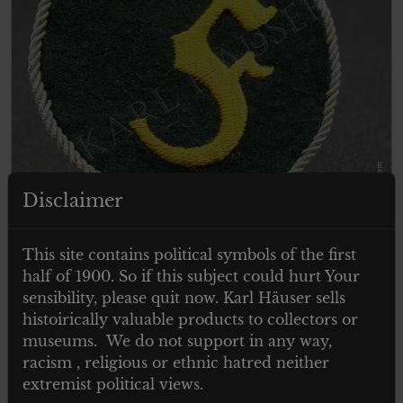
Disclaimer
€
69.00
This site contains political symbols of the first
Tax. included
half of 1900. So if this subject could hurt Your
Wehrmacht Heer Ärmelabzeichen für
sensibility, please quit now. Karl Häuser sells
einen geprüften Feuerwerks-
histoirically valuable products to collectors or
Unteroffizier
museums. We do not support in any way,
racism , religious or ethnic hatred neither
extremist political views.
Add to cart