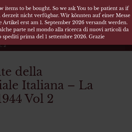
 items to be bought. So we ask You to be patient as if
 items to be bought. So we ask You to be patient as if
 derzeit nicht verfügbar. Wir könnten auf einer Messe
 derzeit nicht verfügbar. Wir könnten auf einer Messe
re Artikel erst am 1. September 2026 versandt werden.
re Artikel erst am 1. September 2026 versandt werden.
che parte nel mondo alla ricerca di nuovi articoli da
che parte nel mondo alla ricerca di nuovi articoli da
no spediti prima del 1 settembre 2026. Grazie
no spediti prima del 1 settembre 2026. Grazie
L 2
te della
ale Italiana – La
 1944 Vol 2