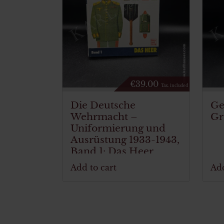
€
39.00
Tax. included
Die Deutsche
Ge
Wehrmacht –
Gr
Uniformierung und
Ausrüstung 1933-1943,
Band 1: Das Heer
Add to cart
Add