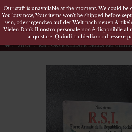
Our staff is unavailable at the moment. We could be o
Our staff is unavailable at the moment. We could be o
KARL
You buy now, Your items won't be shipped before sept
You buy now, Your items won't be shipped before sept
sein, oder irgendwo auf der Welt nach neuen Artikeln
sein, oder irgendwo auf der Welt nach neuen Artikeln
Vielen Dank Il nostro personale non è disponibile al
Vielen Dank Il nostro personale non è disponibile al
Militärische Antiquit
acquistare. Quindi ti chiediamo di essere pa
acquistare. Quindi ti chiediamo di essere pa
SHOP
RSI FORZE ARMATE DELLA REPUBBLICA