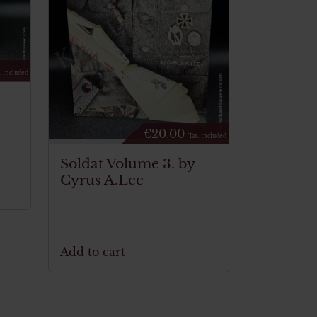
. included
€
20.00
Tax. included
Soldat Volume 3. by
Cyrus A.Lee
Add to cart