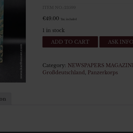
ITEM NO.:23599
€
49.00
Tax. included
1 in stock
RSI
ADD TO CART
ASK INF
Forze
Armate
della
Category:
NEWSPAPERS MAGAZIN
Repubblica
Großdeutschland
,
Panzerkorps
Sociale
Italiana
–
La
ion
guerra
in
Italia
1944
Vol