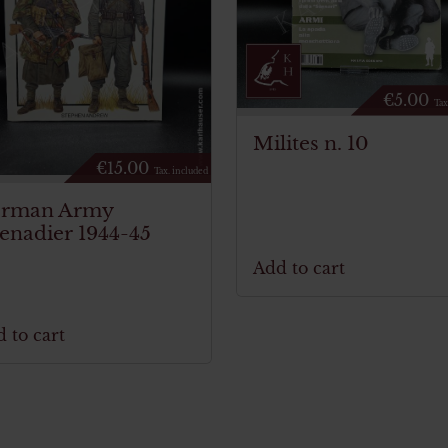
€
5.00
Tax
Milites n. 10
€
15.00
Tax. included
rman Army
enadier 1944-45
Add to cart
 to cart