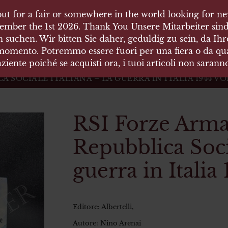
ut for a fair or somewhere in the world looking for new
ut for a fair or somewhere in the world looking for new
 HÄUSER
ember the 1st 2026. Thank You Unsere Mitarbeiter sind
ember the 1st 2026. Thank You Unsere Mitarbeiter sind
 suchen. Wir bitten Sie daher, geduldig zu sein, da Ih
 suchen. Wir bitten Sie daher, geduldig zu sein, da Ih
 momento. Potremmo essere fuori per una fiera o da qual
 momento. Potremmo essere fuori per una fiera o da qual
äten und Waffen Vermittlung
ziente poiché se acquisti ora, i tuoi articoli non saran
ziente poiché se acquisti ora, i tuoi articoli non saran
 SOCIALE ITALIANA – LA GUERRA IN ITALIA 1944 VO
RSI Forze Arma
Repubblica Soci
guerra in Italia
Editore: Albertelli,
Autore: Nino Arena
i