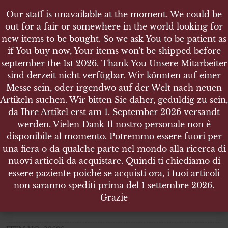
Our staff is unavailable at the moment. We could be
Our staff is unavailable at the moment. We could be
out for a fair or somewhere in the world looking for
out for a fair or somewhere in the world looking for
new items to be bought. So we ask You to be patient as
new items to be bought. So we ask You to be patient as
if You buy now, Your items won't be shipped before
if You buy now, Your items won't be shipped before
september the 1st 2026. Thank You Unsere Mitarbeiter
september the 1st 2026. Thank You Unsere Mitarbeiter
sind derzeit nicht verfügbar. Wir könnten auf einer
sind derzeit nicht verfügbar. Wir könnten auf einer
SHOP
Messe sein, oder irgendwo auf der Welt nach neuen
Messe sein, oder irgendwo auf der Welt nach neuen
WEHRMACHT GASMASKE DOSE - MODEL LONG
Artikeln suchen. Wir bitten Sie daher, geduldig zu sein,
Artikeln suchen. Wir bitten Sie daher, geduldig zu sein,
CASE (1938 - 1945)
da Ihre Artikel erst am 1. September 2026 versandt
da Ihre Artikel erst am 1. September 2026 versandt
werden. Vielen Dank Il nostro personale non è
werden. Vielen Dank Il nostro personale non è
disponibile al momento. Potremmo essere fuori per
disponibile al momento. Potremmo essere fuori per
una fiera o da qualche parte nel mondo alla ricerca di
una fiera o da qualche parte nel mondo alla ricerca di
Wehrmacht Gasmaske Dose
nuovi articoli da acquistare. Quindi ti chiediamo di
nuovi articoli da acquistare. Quindi ti chiediamo di
model long case (1938
essere paziente poiché se acquisti ora, i tuoi articoli
essere paziente poiché se acquisti ora, i tuoi articoli
1945)
non saranno spediti prima del 1 settembre 2026.
non saranno spediti prima del 1 settembre 2026.
Wehrmacht Gasmaske Dose – model long case (1938 – 1945)
Grazie
Grazie