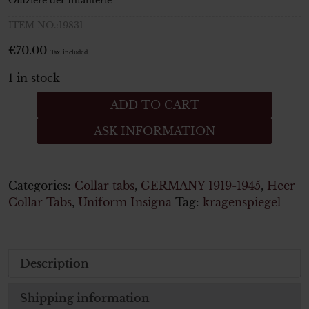
Offiziere der Infanterie
ITEM NO.:19831
€
70.00
Tax. included
1 in stock
Wehrmacht
ADD TO CART
Heer
ASK INFORMATION
Kragenspiegel
für
den
Parade-
Categories:
Collar tabs
,
GERMANY 1919-1945
,
Heer
Waffenrock
Collar Tabs
,
Uniform Insigna
Tag:
kragenspiegel
für
Offiziere
der
Description
Infanterie
quantity
Shipping information