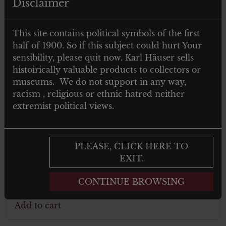
Disclaimer
This site contains political symbols of the first
half of 1900. So if this subject could hurt Your
sensibility, please quit now. Karl Häuser sells
histoirically valuable products to collectors or
museums. We do not support in any way,
racism , religious or ethnic hatred neither
extremist political views.
€
65.00
Tax. included
Abzeichen 1 Gau Parteitag Hamburg
PLEASE, CLICK HERE TO
Parteigründungsfeier Hamburg 24.2.34
EXIT.
Vereidigung d. Polit. Leiter 25.2.34
CONTINUE BROWSING
Add to cart