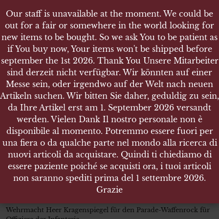
Our staff is unavailable at the moment. We could be
Our staff is unavailable at the moment. We could be
out for a fair or somewhere in the world looking for
out for a fair or somewhere in the world looking for
new items to be bought. So we ask You to be patient as
new items to be bought. So we ask You to be patient as
if You buy now, Your items won't be shipped before
if You buy now, Your items won't be shipped before
september the 1st 2026. Thank You Unsere Mitarbeiter
september the 1st 2026. Thank You Unsere Mitarbeiter
sind derzeit nicht verfügbar. Wir könnten auf einer
sind derzeit nicht verfügbar. Wir könnten auf einer
SHOP
Messe sein, oder irgendwo auf der Welt nach neuen
Messe sein, oder irgendwo auf der Welt nach neuen
WEHRMACHT HEER KRAGENSPIEGEL FÜR DEN
Artikeln suchen. Wir bitten Sie daher, geduldig zu sein,
Artikeln suchen. Wir bitten Sie daher, geduldig zu sein,
PARADE-WAFFENROCK FÜR OFFIZIERE DER
INFANTERIE
da Ihre Artikel erst am 1. September 2026 versandt
da Ihre Artikel erst am 1. September 2026 versandt
werden. Vielen Dank Il nostro personale non è
werden. Vielen Dank Il nostro personale non è
disponibile al momento. Potremmo essere fuori per
disponibile al momento. Potremmo essere fuori per
una fiera o da qualche parte nel mondo alla ricerca di
una fiera o da qualche parte nel mondo alla ricerca di
nuovi articoli da acquistare. Quindi ti chiediamo di
nuovi articoli da acquistare. Quindi ti chiediamo di
Wehrmacht Heer Kragenspiegel
essere paziente poiché se acquisti ora, i tuoi articoli
essere paziente poiché se acquisti ora, i tuoi articoli
für den Parade-Waffenrock für
non saranno spediti prima del 1 settembre 2026.
non saranno spediti prima del 1 settembre 2026.
Offiziere der Infanterie
Grazie
Grazie
Wehrmacht Heer Kragenspiegel für den Parade-Waffenrock für