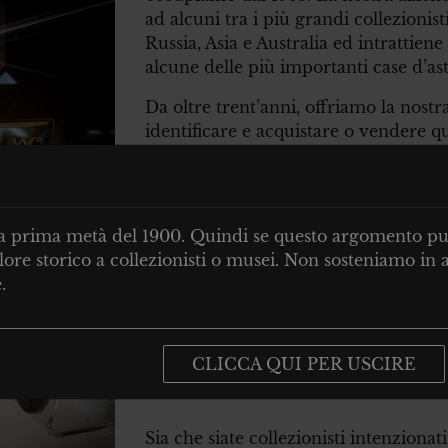
ad alcuni tra i più grandi collezionist
Russia, Asia e Australia ed intrattien
alcune delle più importanti case d’a
Da oltre trent’anni, offriamo la nost
identificare e acquistare o vendere qu
collezione legato alla storia degli ulti
COMPRIAMO 
lla prima metà del 1900. Quindi se questo argomento può 
ore storico a collezionisti o musei. Non sosteniamo in a
OGGETTI DA
.
COLLEZIONE
CLICCA QUI PER USCIRE
Sia che siate collezionisti intenzionat