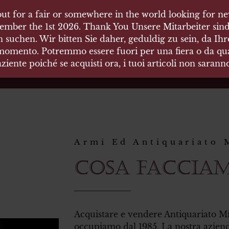
ut for a fair or somewhere in the world looking for new
 HÄUSER
ember the 1st 2026. Thank You Unsere Mitarbeiter sind
 suchen. Wir bitten Sie daher, geduldig zu sein, da Ih
 momento. Potremmo essere fuori per una fiera o da qual
äten und Waffen Vermittlung
ziente poiché se acquisti ora, i tuoi articoli non saran
Armi Ed Antiquariato 
COSA FACCIA
Acquistare e vendere Antiquariato Mili
occupiamo dal 1985. La nostra azienda