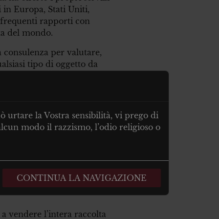
i in Europa, Stati Uniti,
e frequenti rapporti con
sta del mondo.
ra consulenza per valutare,
alsiasi tipo di oggetto da
mi due secoli.
I TUOI
urtare la Vostra sensibilità, vi prego di
lcun modo il razzismo, l’odio religioso o
CONTINUA LA NAVIGAZIONE
i a vendere l’intera raccolta