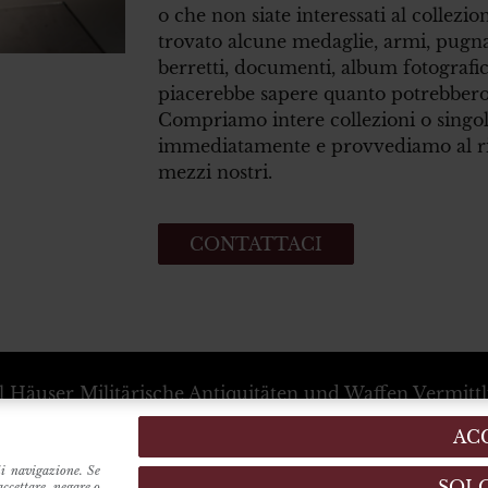
o che non siate interessati al collez
trovato alcune medaglie, armi, pugnal
berretti, documenti, album fotografici
piacerebbe sapere quanto potrebbero 
Compriamo intere collezioni o singol
immediatamente e provvediamo al rit
mezzi nostri.
CONTATTACI
l Häuser
Militärische Antiquitäten und Waffen Vermitt
+39 333 54 88 674
info@karlhauser.com
AC
ebsstandort -
Via Raimondo dalla Costa, 440
-
Modena
Verwaltungssitz -
Innrain, 15
6020
-
Innsbruck
(Austria
di navigazione. Se
SOL
accettare, negare o