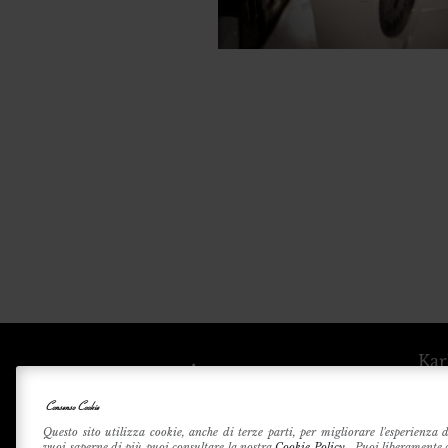
Kar
Consenso Cookie
Betri
Questo sito utilizza cookie, anche di terze parti, per migliorare l'esperienza 
vuoi saperne di più puoi consultare la nostra
Cookie Policy
. Puoi liberamente 