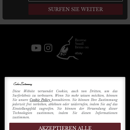
SURFEN SIE WEITER
Karl Häuser
Militärische Antiquitäten und Waffen
Cookie-Zustimmung
Vermittlung
Diese Website verwendet Cookies, auch von Dritten, um das
+39 333 54 88 674
info@karlhauser.com
Surferlebnis zu verbessern. Wenn Sie mehr wissen möchten, können
Sie unsere
Cookie Policy
konsultieren. Sie können Ihre Zustimmung
Betriebsstandort -
Via Raimondo dalla Costa, 440
-
jederzeit frei verleihen, ablehnen oder widerrufen, indem Sie auf das
Modena
(MO)
Einstellungsfeld zugreifen. Sie können der Verwendung dieser
Technologien zustimmen, indem Sie diesen Informationen
Verwaltungssitz -
Innrain, 15
6020
-
Innsbruck
zustimmen.
(Austria)
AKZEPTIEREN ALLE