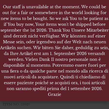
Our staff is unavailable at the moment. We could be
Our staff is unavailable at the moment. We could be
out for a fair or somewhere in the world looking for
out for a fair or somewhere in the world looking for
new items to be bought. So we ask You to be patient as
new items to be bought. So we ask You to be patient as
if You buy now, Your items won't be shipped before
if You buy now, Your items won't be shipped before
september the 1st 2026. Thank You Unsere Mitarbeiter
september the 1st 2026. Thank You Unsere Mitarbeiter
sind derzeit nicht verfügbar. Wir könnten auf einer
sind derzeit nicht verfügbar. Wir könnten auf einer
SHOP
Messe sein, oder irgendwo auf der Welt nach neuen
Messe sein, oder irgendwo auf der Welt nach neuen
BUTLER CREEK SCOPE CAP EYE COVER - 42 MM
Artikeln suchen. Wir bitten Sie daher, geduldig zu sein,
Artikeln suchen. Wir bitten Sie daher, geduldig zu sein,
(SINGLE)
da Ihre Artikel erst am 1. September 2026 versandt
da Ihre Artikel erst am 1. September 2026 versandt
werden. Vielen Dank Il nostro personale non è
werden. Vielen Dank Il nostro personale non è
disponibile al momento. Potremmo essere fuori per
disponibile al momento. Potremmo essere fuori per
una fiera o da qualche parte nel mondo alla ricerca di
una fiera o da qualche parte nel mondo alla ricerca di
BUTLER CREEK SCOPE CAP EYE
nuovi articoli da acquistare. Quindi ti chiediamo di
nuovi articoli da acquistare. Quindi ti chiediamo di
COVER
essere paziente poiché se acquisti ora, i tuoi articoli
essere paziente poiché se acquisti ora, i tuoi articoli
42 mm (single)
non saranno spediti prima del 1 settembre 2026.
non saranno spediti prima del 1 settembre 2026.
Grazie
Grazie
BUTLER CREEK SCOPE CAP EYE COVER – 42 mm
ITEM NO.:13027