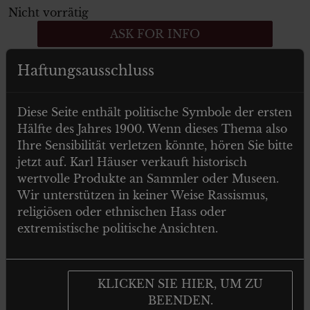
Nicht vorrätig
ASK FOR INFO
Kategorie:
0
Schlagwörter:
rifle
,
scope
Haftungsausschluss
Diese Seite enthält politische Symbole der ersten
Beschreibung
Hälfte des Jahres 1900. Wenn dieses Thema also
Ihre Sensibilität verletzen könnte, hören Sie bitte
jetzt auf. Karl Häuser verkauft historisch
Shipping information
wertvolle Produkte an Sammler oder Museen.
Wir unterstützen in keiner Weise Rassismus,
Beschreibung
religiösen oder ethnischen Hass oder
extremistische politische Ansichten.
BUTLER CREEK SCOPE CAP EYE COVER – 42
mm (single)
KLICKEN SIE HIER, UM ZU
BEENDEN.