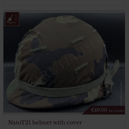
€
49.00
Tax. included
NatoT21 helmet with cover