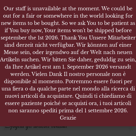
Our staff is unavailable at the moment. We could be
out for a fair or somewhere in the world looking for
new items to be bought. So we ask You to be patient as
if You buy now, Your items won't be shipped before
september the 1st 2026. Thank You Unsere Mitarbeiter
sind derzeit nicht verfügbar. Wir könnten auf einer
NEGOZIO
DAL 1945
Messe sein, oder irgendwo auf der Welt nach neuen
Artikeln suchen. Wir bitten Sie daher, geduldig zu sein,
da Ihre Artikel erst am 1. September 2026 versandt
Cerca prodotti
werden. Vielen Dank Il nostro personale non è
disponibile al momento. Potremmo essere fuori per
Cerca:
una fiera o da qualche parte nel mondo alla ricerca di
nuovi articoli da acquistare. Quindi ti chiediamo di
essere paziente poiché se acquisti ora, i tuoi articoli
CERCA
non saranno spediti prima del 1 settembre 2026.
Grazie
Sfoglia gli articoli venduti