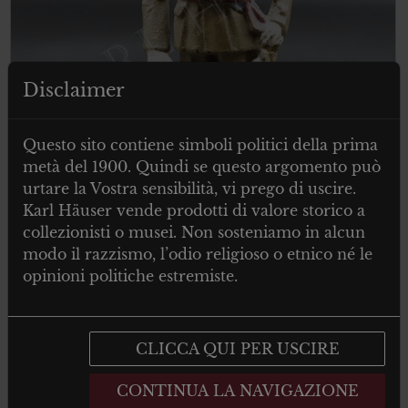
Disclaimer
Questo sito contiene simboli politici della prima
metà del 1900. Quindi se questo argomento può
urtare la Vostra sensibilità, vi prego di uscire.
Karl Häuser vende prodotti di valore storico a
collezionisti o musei. Non sosteniamo in alcun
modo il razzismo, l’odio religioso o etnico né le
€
60.00
Tax. included
opinioni politiche estremiste.
Elastolin Militär General Francisco
Franco – movable arm
CLICCA QUI PER USCIRE
CONTINUA LA NAVIGAZIONE