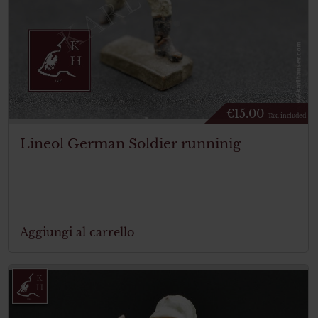
€
15.00
Tax. included
Lineol German Soldier runninig
Aggiungi al carrello