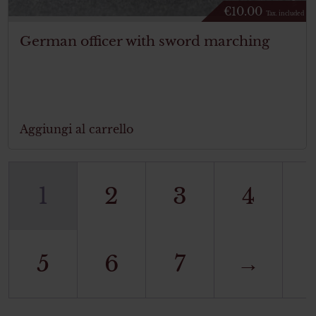
€
10.00
Tax. included
German officer with sword marching
Aggiungi al carrello
1
2
3
4
5
6
7
→