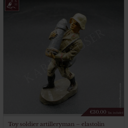
€
30.00
Tax. included
Toy soldier artilleryman – elastolin