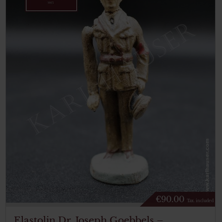
€
90.00
Tax. included
Elastolin Dr. Joseph Goebbels –