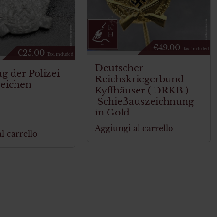
€
49.00
Tax. included
€
25.00
Tax. included
Deutscher
 der Polizei
Reichskriegerbund
zeichen
Kyffhäuser ( DRKB ) –
Schießauszeichnung
in Gold
Aggiungi al carrello
l carrello