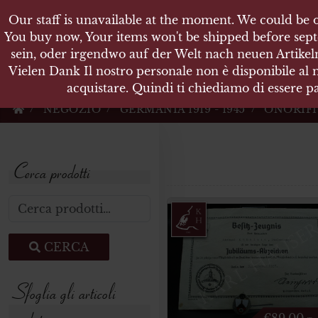
Our staff is unavailable at the moment. We could be o
KARL
You buy now, Your items won't be shipped before sept
sein, oder irgendwo auf der Welt nach neuen Artikeln
Vielen Dank Il nostro personale non è disponibile al
Militärische Antiquit
acquistare. Quindi ti chiediamo di essere pa
NEGOZIO
GERMANIA 1919 - 1945
ONORIF
Cerca prodotti
Cerca:
CERCA
Sfoglia gli articoli