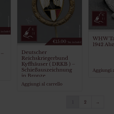
. included
WHW Tag
€
15.00
Tax. included
1942 Ab
Deutscher
 –
Reichskriegerbund
Kyffhäuser ( DRKB ) –
Schießauszeichnung
Aggiungi a
in Bronze
Aggiungi al carrello
1
2
→