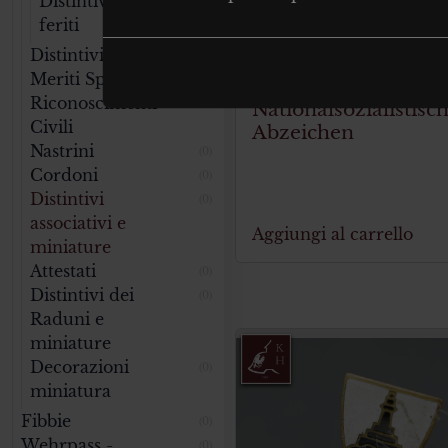
Distintivo per
(0)
feriti
Distintivi
(0)
€
19.00
Tax
Meriti Sportivi
(0)
Riconoscimenti
Nationalsozialistisc
(0)
Civili
Abzeichen
Nastrini
(0)
Cordoni
(0)
Distintivi
(0)
associativi e
Aggiungi al carrello
miniature
Attestati
(0)
Distintivi dei
(0)
Raduni e
miniature
Decorazioni
(0)
miniatura
Fibbie
(0)
Wehrpass -
(0)