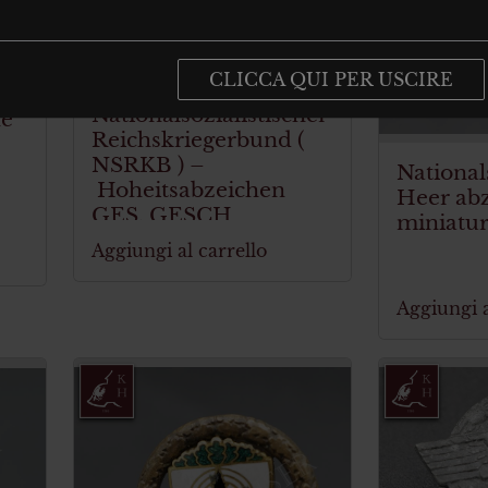
€
29.00
Tax. included
CLICCA QUI PER USCIRE
. included
Nationalsozialistischer
he
Reichskriegerbund (
NSRKB ) –
National
Hoheitsabzeichen
Heer ab
GES. GESCH
miniatu
Aggiungi al carrello
Aggiungi a