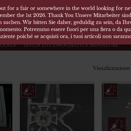
ut for a fair or somewhere in the world looking for new
 HÄUSER
ember the 1st 2026. Thank You Unsere Mitarbeiter sind
 suchen. Wir bitten Sie daher, geduldig zu sein, da Ih
 momento. Potremmo essere fuori per una fiera o da qual
äten und Waffen Vermittlung
ziente poiché se acquisti ora, i tuoi articoli non saran
ICENZE
DISTINTIVI ASSOCIATIVI E MINIATURE
Visualizzazione d