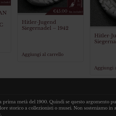
. included
€
45.00
AN
Tax. included
Hitler-Jugend
C
Siegernadel – 1942
Hitler-J
Siegerna
Aggiungi al carrello
Aggiungi a
lla prima metà del 1900. Quindi se questo argomento può 
ore storico a collezionisti o musei. Non sosteniamo in a
.