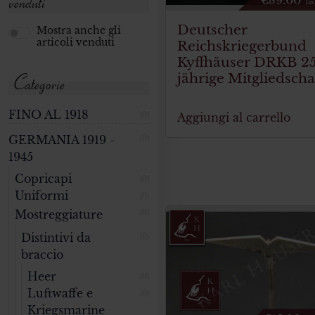
venduti
€
89.00
Tax
Deutscher
Mostra anche gli
articoli venduti
Reichskriegerbund
Kyffhäuser DRKB 2
Categorie
jährige Mitgliedscha
FINO AL 1918
Aggiungi al carrello
(0)
GERMANIA 1919 -
(0)
1945
Copricapi
(0)
Uniformi
(0)
Mostreggiature
(0)
Distintivi da
(0)
braccio
Heer
(0)
Luftwaffe e
(0)
Kriegsmarine