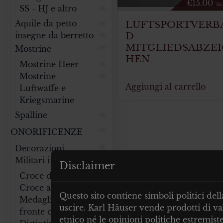
€
15.00
Tax
SS - HJ e altro
(0)
LUFTSPORTVERB
Aquile da petto
(0)
D
insegne da berretto
(0)
MITGLIEDSABZEI
Mostrine
(0)
HEN
Mostrine Heer
(0)
Mostrine
(0)
Aggiungi al carrello
Luftwaffe e
Kriegsmarine
Spalline
(0)
ONORIFICENZE
(0)
Decorazioni
(0)
Militari in Genere
Disclaimer
Croce di Ferro
(0)
Croce al merito
(0)
Questo sito contiene simboli politici de
Medaglia del
(0)
uscire. Karl Häuser vende prodotti di val
fronte orientale
etnico né le opinioni politiche estremiste