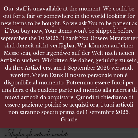
Our staff is unavailable at the moment. We could be
out for a fair or somewhere in the world looking for
new items to be bought. So we ask You to be patient as
if You buy now, Your items won't be shipped before
september the 1st 2026. Thank You Unsere Mitarbeiter
sind derzeit nicht verfügbar. Wir könnten auf einer
NEGOZIO
GERMANIA 1919 - 1945
Messe sein, oder irgendwo auf der Welt nach neuen
UNIFORMI
Artikeln suchen. Wir bitten Sie daher, geduldig zu sein,
da Ihre Artikel erst am 1. September 2026 versandt
werden. Vielen Dank Il nostro personale non è
Cerca prodotti
disponibile al momento. Potremmo essere fuori per
una fiera o da qualche parte nel mondo alla ricerca di
Cerca:
nuovi articoli da acquistare. Quindi ti chiediamo di
essere paziente poiché se acquisti ora, i tuoi articoli
non saranno spediti prima del 1 settembre 2026.
CERCA
Grazie
Sfoglia gli articoli venduti